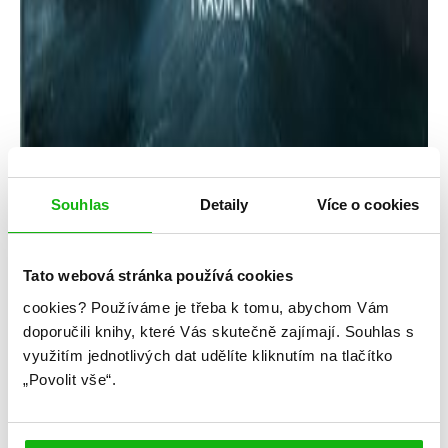
Rick Riordan
Souhlas
Detaily
Více o cookies
Percy Jackson – Zloděj blesku (Grafický
román)
Tato webová stránka používá cookies
cookies?
Používáme je třeba k tomu, abychom Vám
Kategorie: young adult
doporučili knihy, které Vás skutečně zajímají.
Souhlas s
využitím jednotlivých dat udělíte kliknutím na tlačítko
Žánr: Komiks
„Povolit vše“.
Série: Percy Jackson
#mytologie
#percyjackson
#rickriordan