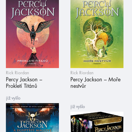
Rick Riordan
Rick Riordan
Percy Jackson –
Percy Jackson – Moře
Prokletí Titánů
nestvůr
již vyšlo
již vyšlo