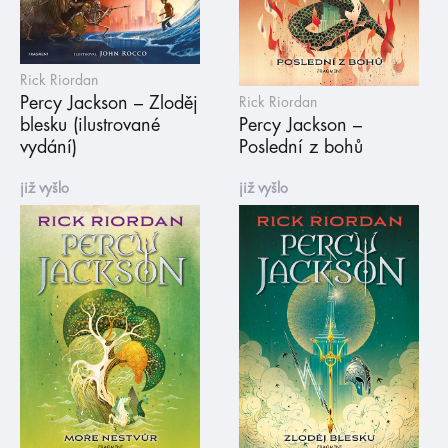
Rick Riordan
Percy Jackson – Zloděj
Rick Riordan
blesku (ilustrované
Percy Jackson –
vydání)
Poslední z bohů
již vyšlo
již vyšlo