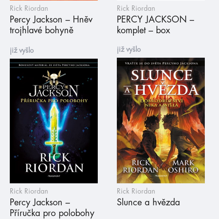
Rick Riordan
Rick Riordan
Percy Jackson – Hněv
PERCY JACKSON –
trojhlavé bohyně
komplet – box
již vyšlo
již vyšlo
Rick Riordan
Rick Riordan
Percy Jackson –
Slunce a hvězda
Příručka pro polobohy