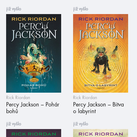
již vyšlo
již vyšlo
Rick Riordan
Rick Riordan
Percy Jackson – Pohár
Percy Jackson – Bitva
bohů
o labyrint
již vyšlo
již vyšlo