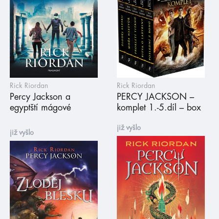
Rick Riordan
Rick Riordan
Percy Jackson a
PERCY JACKSON –
egyptští mágové
komplet 1.-5.díl – box
již vyšlo
již vyšlo