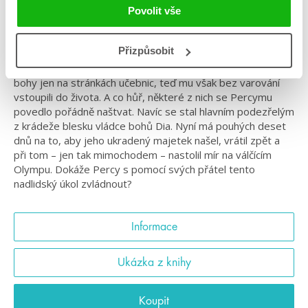
Povolit vše
Komiksové zpracování slavného bestselleru, který
dobyl svět!
Přizpůsobit
Percy Jackson dosud vídal mytologické příšery a olympské
bohy jen na stránkách učebnic, teď mu však bez varování
vstoupili do života. A co hůř, některé z nich se Percymu
povedlo pořádně naštvat. Navíc se stal hlavním podezřelým
z krádeže blesku vládce bohů Dia. Nyní má pouhých deset
dnů na to, aby jeho ukradený majetek našel, vrátil zpět a
při tom – jen tak mimochodem – nastolil mír na válčícím
Olympu. Dokáže Percy s pomocí svých přátel tento
nadlidský úkol zvládnout?
Informace
Ukázka z knihy
Koupit