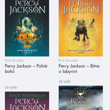
Rick Riordan
Rick Riordan
Percy Jackson – Pohár
Percy Jackson – Bitva
bohů
o labyrint
již vyšlo
již vyšlo