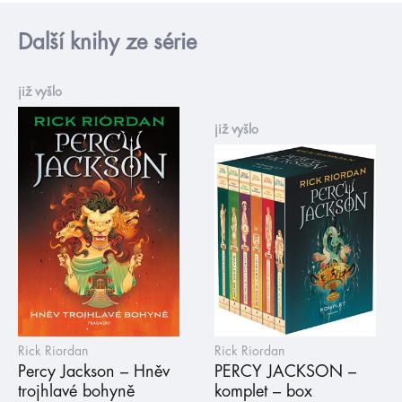
Další knihy ze série
již vyšlo
již vyšlo
Rick Riordan
Rick Riordan
Percy Jackson – Hněv
PERCY JACKSON –
trojhlavé bohyně
komplet – box