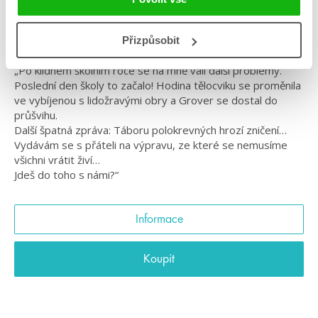
Mytologické bytosti ožívají…
Krvelačné nestvůry se bouří…
Bohové z Olympu kladou další úkoly…
Přizpůsobit
„Po klidném školním roce se na mně valí další problémy.
Poslední den školy to začalo! Hodina tělocviku se proměnila
ve vybíjenou s lidožravými obry a Grover se dostal do
průšvihu.
Další špatná zpráva: Táboru polokrevných hrozí zničení…
Vydávám se s přáteli na výpravu, ze které se nemusíme
všichni vrátit živí…
Jdeš do toho s námi?“
Informace
Koupit