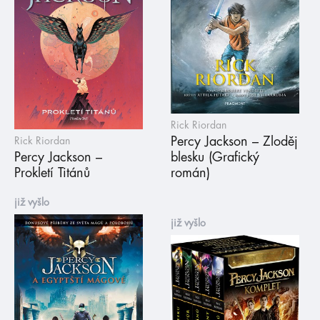
Rick Riordan
Percy Jackson – Zloděj
Rick Riordan
Percy Jackson –
blesku (Grafický
Prokletí Titánů
román)
již vyšlo
již vyšlo