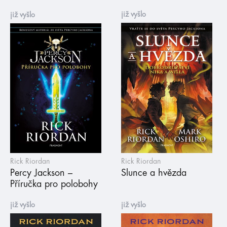
již vyšlo
již vyšlo
Rick Riordan
Rick Riordan
Percy Jackson –
Slunce a hvězda
Příručka pro polobohy
již vyšlo
již vyšlo