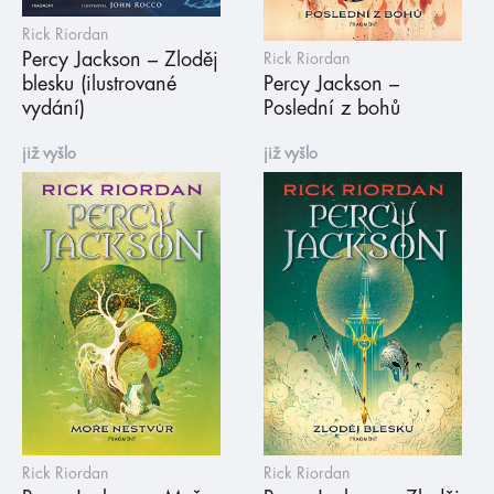
Rick Riordan
Percy Jackson – Zloděj
Rick Riordan
blesku (ilustrované
Percy Jackson –
vydání)
Poslední z bohů
již vyšlo
již vyšlo
Rick Riordan
Rick Riordan