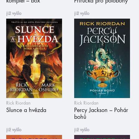
komplet – box
Příručka pro polobohy
již vyšlo
již vyšlo
Rick Riordan
Rick Riordan
Slunce a hvězda
Percy Jackson – Pohár
bohů
již vyšlo
již vyšlo