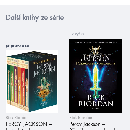
Další knihy ze série
již vyšlo
připravuje se
Rick Riordan
Rick Riordan
PERCY JACKSON –
Percy Jackson –