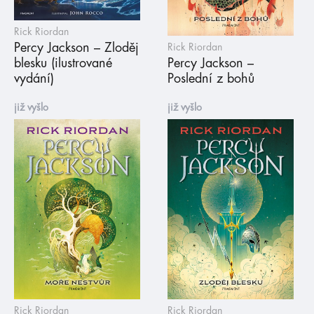
Rick Riordan
Percy Jackson – Zloděj
Rick Riordan
blesku (ilustrované
Percy Jackson –
vydání)
Poslední z bohů
již vyšlo
již vyšlo
Rick Riordan
Rick Riordan