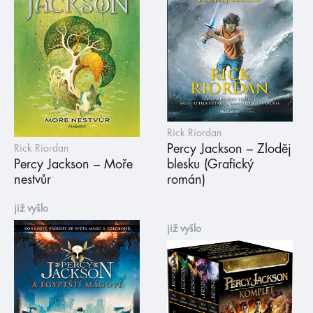
Rick Riordan
Percy Jackson – Zloděj
Rick Riordan
Percy Jackson – Moře
blesku (Grafický
nestvůr
román)
již vyšlo
již vyšlo