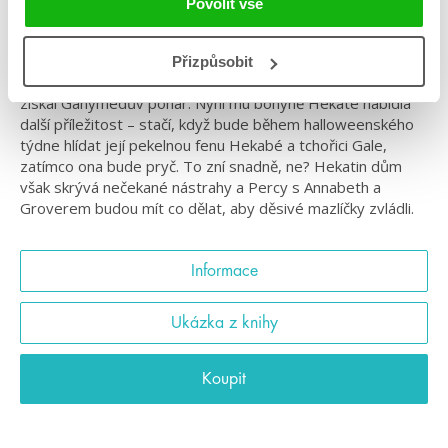
Povolit vše
Percy Jackson je v maturitním ročníku a potřebuje tři
doporučující dopisy od řeckých bohů, aby se mohl dostat
Přizpůsobit
na univerzitu v Novém Římě. První z nich si zajistil, když
získal Ganymedův pohár. Nyní mu bohyně Hekaté nabídla
další příležitost – stačí, když bude během halloweenského
týdne hlídat její pekelnou fenu Hekabé a tchořici Gale,
zatímco ona bude pryč. To zní snadně, ne? Hekatin dům
však skrývá nečekané nástrahy a Percy s Annabeth a
Groverem budou mít co dělat, aby děsivé mazlíčky zvládli.
Informace
Ukázka z knihy
Koupit