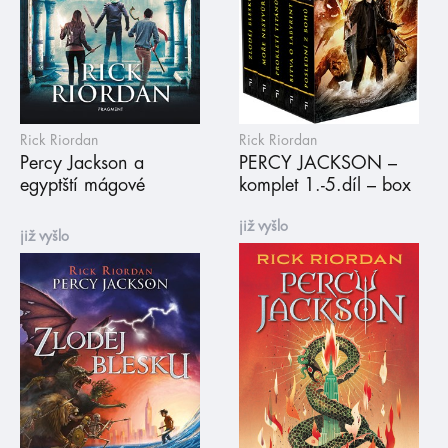
Rick Riordan
Rick Riordan
Percy Jackson a
PERCY JACKSON –
egyptští mágové
komplet 1.-5.díl – box
již vyšlo
již vyšlo