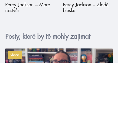
Percy Jackson – Moře
Percy Jackson – Zloděj
nestvůr
blesku
Posty, které by tě mohly zajímat
videa
#božštírivalové
#čtvrtékřídlo