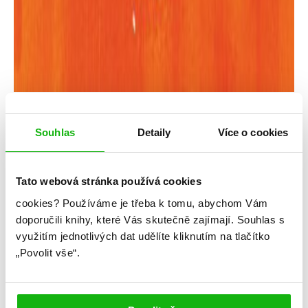
Rick Riordan
Souhlas
Detaily
Více o cookies
Percy Jackson – Hněv trojhlavé bohyně
Kategorie: young adult
Tato webová stránka používá cookies
cookies?
Používáme je třeba k tomu, abychom Vám
Žánr: Fantasy
doporučili knihy, které Vás skutečně zajímají.
Souhlas s
Série: Percy Jackson
využitím jednotlivých dat udělíte kliknutím na tlačítko
„Povolit vše“.
#mytologie
#percyjackson
#rickriordan
Olympské dobrodružství s příchutí Halloweenu!
Sedmý díl bestsellerové série Percy Jackson.