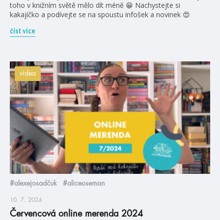
toho v knižním světě mělo dít méně 😁 Nachystejte si
kakajíčko a podívejte se na spoustu infošek a novinek 😍
číst více
videa
#alexejosadčuk
#aliceoseman
10. 7. 2024
Červencová online merenda 2024