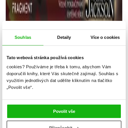
Souhlas
Detaily
Více o cookies
Tato webová stránka používá cookies
Rick Riordan
cookies?
Používáme je třeba k tomu, abychom Vám
Bohové Olympu – Hádův chrám
doporučili knihy, které Vás skutečně zajímají.
Souhlas s
využitím jednotlivých dat udělíte kliknutím na tlačítko
Kategorie: middle grade
„Povolit vše“.
Žánr: Fantasy
Série: Bohové Olympu
Povolit vše
#bohovéolympu
#mytologie
#rickriordan
Přizpůsobit