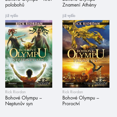
polobohů
Znamení Athény
již vyšlo
již vyšlo
Rick Riordan
Rick Riordan
Bohové Olympu –
Bohové Olympu –
Neptunův syn
Proroctví