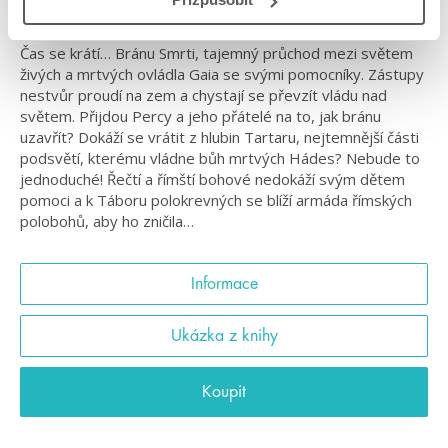
Vítejte zpátky v Táboře polokrevných
Čas se krátí… Bránu Smrti, tajemný průchod mezi světem
živých a mrtvých ovládla Gaia se svými pomocníky. Zástupy
nestvůr proudí na zem a chystají se převzít vládu nad
světem. Přijdou Percy a jeho přátelé na to, jak bránu
uzavřít? Dokáží se vrátit z hlubin Tartaru, nejtemnější části
podsvětí, kterému vládne bůh mrtvých Hádes? Nebude to
jednoduché! Řečtí a římští bohové nedokáží svým dětem
pomoci a k Táboru polokrevných se blíží armáda římských
polobohů, aby ho zničila…
Informace
Ukázka z knihy
Koupit