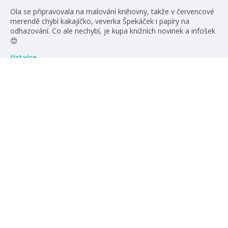
Ola se připravovala na malování knihovny, takže v červencové
merendě chybí kakajíčko, veverka Špekáček i papíry na
odhazování. Co ale nechybí, je kupa knižních novinek a infošek
😍
číst více
videa
#chybějícíčásti
#jenniferlarmentrout