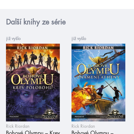
Další knihy ze série
již vyšlo
již vyšlo
Rick Riordan
Rick Riordan
Bohové Olympu – Krev
Bohové Olympu –