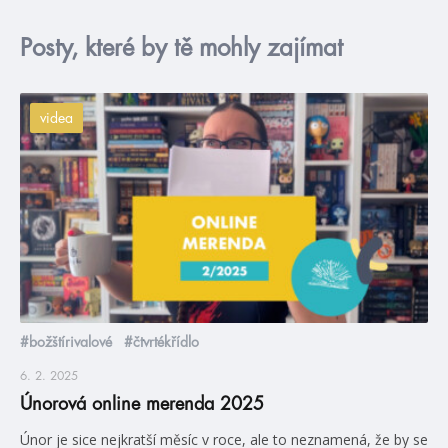
Posty, které by tě mohly zajímat
videa
#božštírivalové
#čtvrtékřídlo
6. 2. 2025
Únorová online merenda 2025
Únor je sice nejkratší měsíc v roce, ale to neznamená, že by se