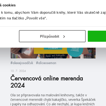
á cookies
 k tomu, abychom Vám doporučili knihy, které Vás skutečně zaj
videa
utím na tlačítko „Povolit vše“.
Přizpůsobit
#alexejosadčuk
#aliceoseman
10. 7. 2024
Červencová online merenda
2024
Ola se připravovala na malování knihovny, takže v
červencové merendě chybí kakajíčko, veverka Špekáček
i papíry na odhazování. Co ale nechybí, je kupa knižních