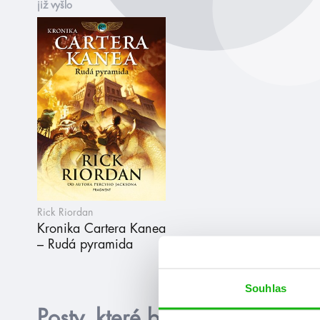
již vyšlo
Rick Riordan
Kronika Cartera Kanea
– Rudá pyramida
Souhlas
Posty, které by tě mohly zajím