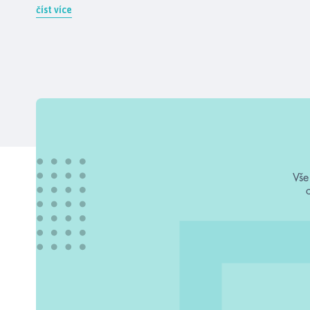
číst více
Vše