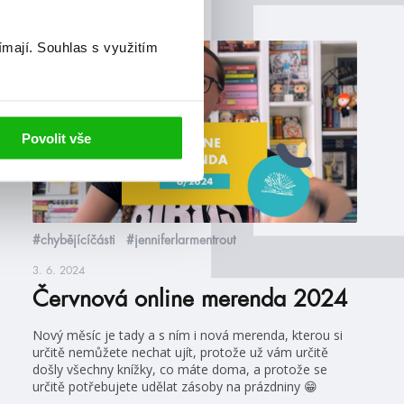
ímají.
Souhlas s využitím
videa
Povolit vše
#chybějícíčásti
#jenniferlarmentrout
3. 6. 2024
Červnová online merenda 2024
Nový měsíc je tady a s ním i nová merenda, kterou si
určitě nemůžete nechat ujít, protože už vám určitě
došly všechny knížky, co máte doma, a protože se
určitě potřebujete udělat zásoby na prázdniny 😁