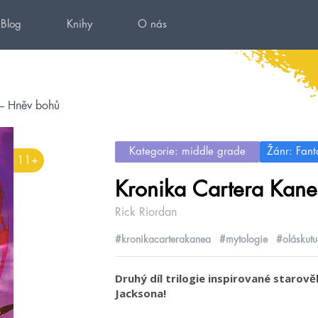
Blog
Knihy
O nás
 – Hněv bohů
Kategorie: middle grade
Žánr: Fant
11+
Kronika Cartera Kan
Rick Riordan
#kronikacarterakanea
#mytologie
#oláskutu
Druhý díl trilogie inspirované staro
Jacksona!