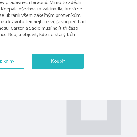
ev pradávných faraonů. Mimo to zdědili
Kdepak! Všechna ta zaklínadla, která se
 se ubránili všem zákeřným protivníkům.
írá k životu ten nejhrozivější soupeř: had
su. Carter a Sadie musí najít tři části
nce Rea, a objevit, kde se starý bůh
z knihy
Koupit