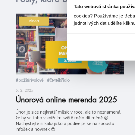
Tato webová stránka použív
cookies?
Používáme je třeba
videa
jednotlivých dat udělíte klikn
#božštírivalové
#čtvrtékřídlo
6. 2. 2025
Únorová online merenda 2025
Únor je sice nejkratší měsíc v roce, ale to neznamená,
že by se toho v knižním světě mělo dít méně 😁
Nachystejte si kakajíčko a podívejte se na spoustu
infošek a novinek 😍