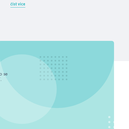
číst více
o se
.