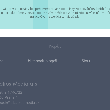
lová adresa je u nás v bezpečí. Přečti si
naše podmínky zpracování osobních úda
 údaji nakládáme v mezích obecně závazných právních předpisů. Více informací o
zpracováváme tvé údaje, najdeš
zde
.
Projekty
ge
Humbook blogeři
Storki
atros Media a.s.
větna 1746/22
00 Praha 4
ook@albatrosmedia.cz