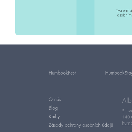
Tvá e-mai
osobními
HumbookFest
HumbookSta
O nás
Alb
Blog
5. k
140 
Knihy
humb
Zásady ochrany osobních údajů