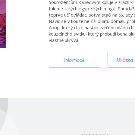
Sourozencům Kaneovým koluje v žilách kr
talent starých egyptských mágů. Paráda? 
teprve učí ovládat, sotva stačí na to, aby
Navíc se v kouzelné říši duatu pomalu prob
Apop, který chce nastolit věčnou vládu chao
kouzelného svitku, který probudí boha slu
vlastně ukrývá…
Informace
Ukázka 