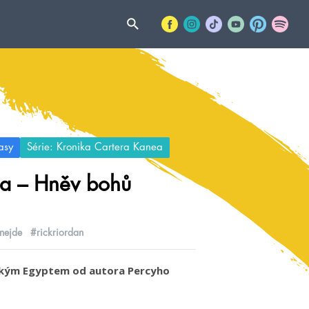
asy
Série: Kronika Cartera Kanea
ea – Hněv bohů
nejde
#rickriordan
věkým Egyptem od autora Percyho