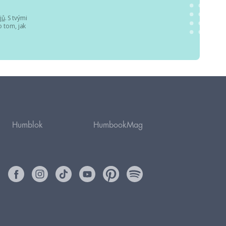
jů
. S tvými
 tom, jak
Humblok
HumbookMag