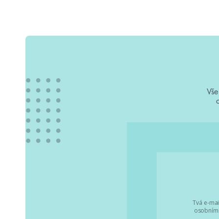
Vše
Tvá e-mai
osobními