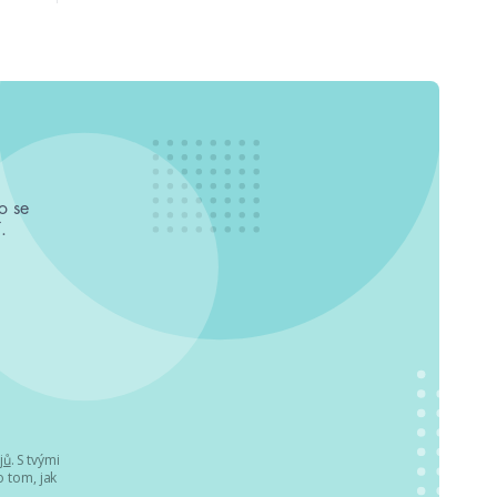
o se
.
jů
. S tvými
 tom, jak