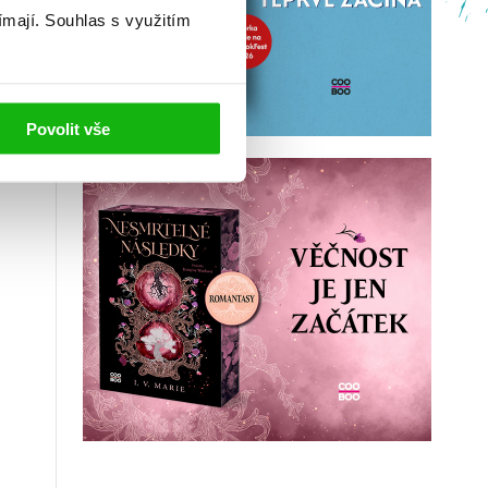
ímají.
Souhlas s využitím
Povolit vše