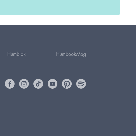
Humblok
HumbookMag