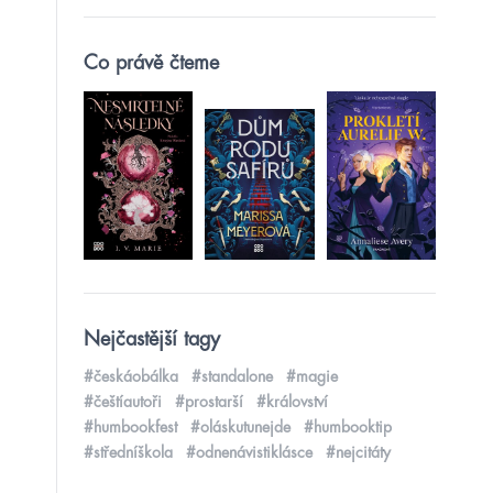
Co právě čteme
Nejčastější tagy
#českáobálka
#standalone
#magie
#češtíautoři
#prostarší
#království
#humbookfest
#oláskutunejde
#humbooktip
#středníškola
#odnenávistiklásce
#nejcitáty