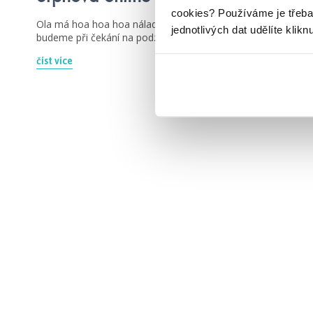
cookies?
Používáme je třeba
Ola má hoa hoa hoa náladu v srpnu a řekne vám, co
jednotlivých dat udělíte klikn
budeme při čekání na podzim číst.
číst více