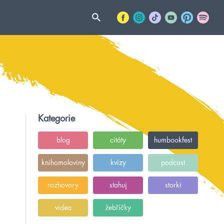
Kategorie
blog
citáty
humbookfest
knihomoloviny
kvízy
podcast
rozhovory
stahuj
storki
videa
žebříčky