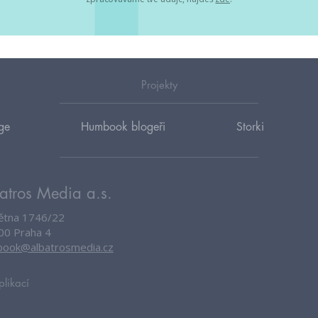
Projekty
ge
Humbook blogeři
Storki
atros Media a.s.
větna 1746/22
00 Praha 4
ook@albatrosmedia.cz
plikací