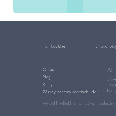
HumbookFest
HumbookSta
O nás
Alb
Blog
5. k
140 
Knihy
humb
Zásady ochrany osobních údajů
Vytvořil Pixelfield, s.r.o. -
vývoj mobilních a