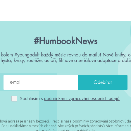
#HumbookNews
 kolem #youngadult každý měsíc rovnou do mailu! Nové knihy, c
chystá, kvízy, soutěže, autoři, filmové a seriálové adaptace a další
Souhlasím s
podmínkami zpracování osobních údajů
lová adresa je u nás v bezpečí. Přečti si
naše podmínky zpracování osobních úda
 údaji nakládáme v mezích obecně závazných právních předpisů. Více informací o
zpracováváme tvé údaje, najdeš
zde
.