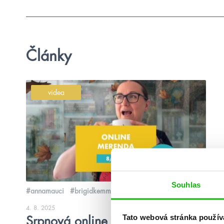
Články
videa
Souhlas
#annamauci
#brigidkemmerer
4. 8. 2025
Tato webová stránka použív
Srpnová online merenda 2025