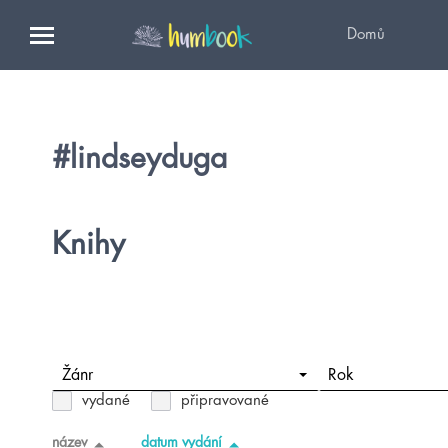
Domů
#lindseyduga
Knihy
Žánr
Rok
vydané
připravované
název
datum vydání