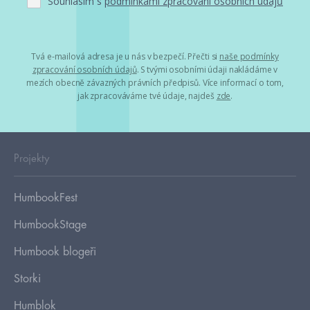
Souhlasím s
podmínkami zpracování osobních údajů
Tvá e-mailová adresa je u nás v bezpečí. Přečti si
naše podmínky
zpracování osobních údajů
. S tvými osobními údaji nakládáme v
mezích obecně závazných právních předpisů. Více informací o tom,
jak zpracováváme tvé údaje, najdeš
zde
.
Projekty
HumbookFest
HumbookStage
Humbook blogeři
Storki
Humblok