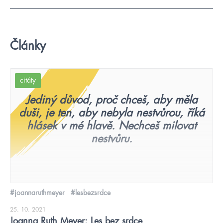
Články
citáty
Jediný důvod, proč chceš, aby měla
duši, je ten, aby nebyla nestvůrou, říká
hlásek v mé hlavě. Nechceš milovat
nestvůru.
#joannaruthmeyer
#lesbezsrdce
25. 10. 2021
Joanna Ruth Meyer: Les bez srdce