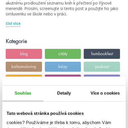
akutnímu prodloužení seznamu knih k přečtení po říjnové
merendě. Prosím, screenujte si tento post a použijte ho jako
omluvenku ve škole nebo v práci.
číst více
Kategorie
blog
citáty
humbookfest
knihomoloviny
kvízy
podcast
rozhovory
stahuj
storki
videa
žebříčky
Souhlas
Detaily
Více o cookies
Tato webová stránka používá cookies
cookies?
Používáme je třeba k tomu, abychom Vám