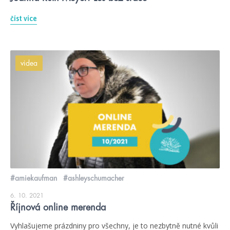
číst více
videa
#amiekaufman
#ashleyschumacher
6. 10. 2021
Říjnová online merenda
Vyhlašujeme prázdniny pro všechny, je to nezbytně nutné kvůli