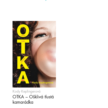
Kody Keplingerová
OTKA – Ošklivá tlustá
kamarádka