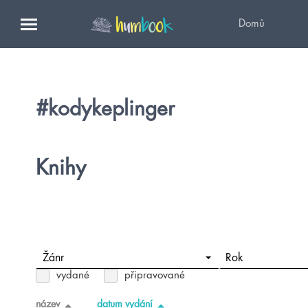
Domů
#kodykeplinger
Knihy
Žánr
Rok
vydané
připravované
název
datum vydání