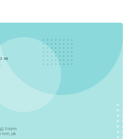
o se
.
jů
. S tvými
 tom, jak