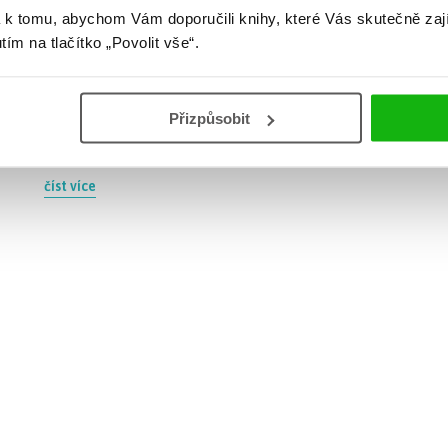
 k tomu, abychom Vám doporučili knihy, které Vás skutečně zaj
Začíná zima, období, kdy se ráda zachumlám pod deku
utím na tlačítko „Povolit vše“.
s čajem a knihou. Na nohou tlusté ponožky, v pozadí
mi hoří skořicovo-jablečná svíčka a hraje mi nějaká
akustická muzika. Ideální stav, při kterém mi nic
nechybí. V takové chvíli vždy ráda sahám po knížkách, u
Přizpůsobit
kterých vím, že mi po dočtení poslední stránky bude
vždycky […]
číst více