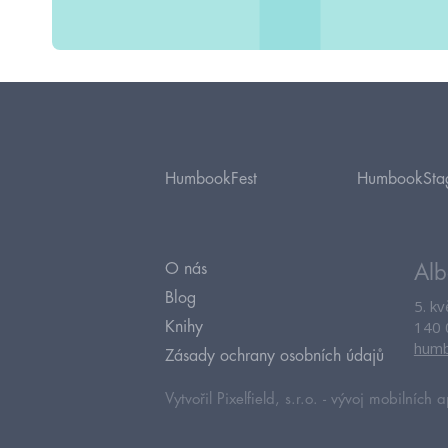
HumbookFest
HumbookSta
O nás
Alb
Blog
5. k
140 
Knihy
humb
Zásady ochrany osobních údajů
Vytvořil Pixelfield, s.r.o. -
vývoj mobilních a