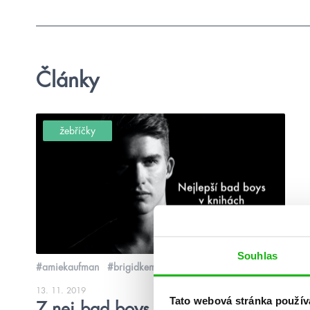
Články
žebříčky
Souhlas
#amiekaufman
#brigidkemmerer
13. 11. 2019
Tato webová stránka použív
7 nej bad boys v knihách