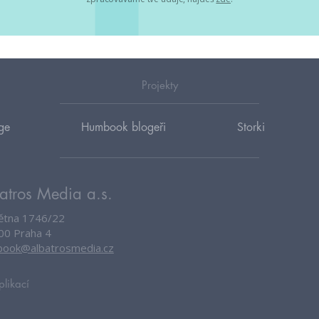
Projekty
ge
Humbook blogeři
Storki
atros Media a.s.
větna 1746/22
00 Praha 4
ook@albatrosmedia.cz
plikací