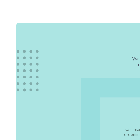
Vše
Tvá e-mai
osobními