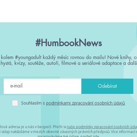
#HumbookNews
 kolem #youngadult každý měsíc rovnou do mailu! Nové knihy, c
chystá, kvízy, soutěže, autoři, filmové a seriálové adaptace a další
Souhlasím s
podmínkami zpracování osobních údajů
lová adresa je u nás v bezpečí. Přečti si
naše podmínky zpracování osobních úda
 údaji nakládáme v mezích obecně závazných právních předpisů. Více informací o
zpracováváme tvé údaje, najdeš
zde
.