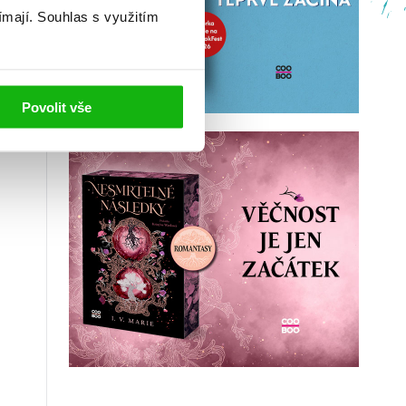
ímají.
Souhlas s využitím
Povolit vše