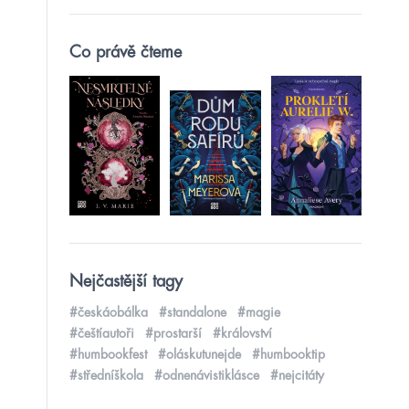
Co právě čteme
Nejčastější tagy
#českáobálka
#standalone
#magie
#češtíautoři
#prostarší
#království
#humbookfest
#oláskutunejde
#humbooktip
#středníškola
#odnenávistiklásce
#nejcitáty