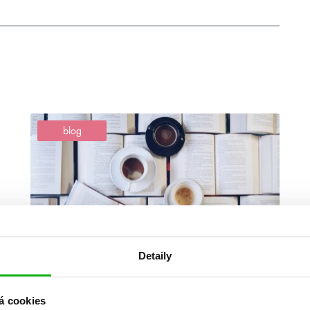
blog
Detaily
#amyaroger
#harrypotter
18. 12. 2018
á cookies
Feel good knihy