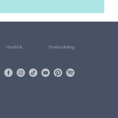
Humblok
HumbookMag