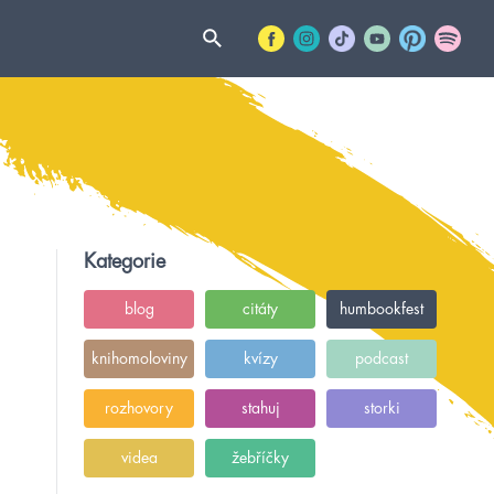
Kategorie
blog
citáty
humbookfest
knihomoloviny
kvízy
podcast
rozhovory
stahuj
storki
videa
žebříčky