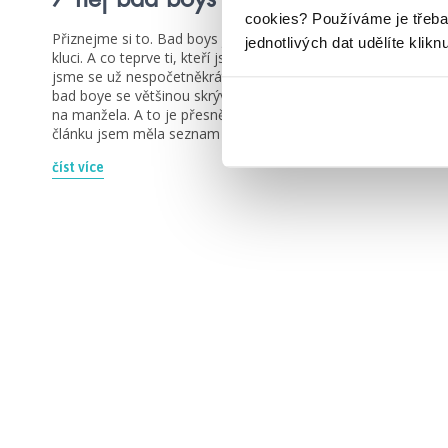
cookies?
Používáme je třeba
Přiznejme si to. Bad boys jsou prostě lepší, než hodní
jednotlivých dat udělíte klikn
kluci. A co teprve ti, kteří jsou hodní jenom pro nás. Jak
jsme se už nespočetněkrát přesvědčili, tak pod slupkou
bad boye se většinou skrývá laskavé srdce a materiál
na manžela. A to je přesně to, co nás láká. Při přípravě
článku jsem měla seznam […]
číst více