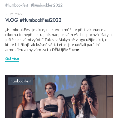
#humbookfest
#humbookfest2022
5. 12. 2022
VLOG #HumbookFest2022
„HumbookFest je akce, na kterou můžete přijít v korunce a
nikomu to nepřijde trapné, naopak vám všichni pochválí šaty a
ještě se s vámi vyfotí.“ Tak si v Makynině vlogu užijte akci, o
které lidi říkají tak krásné věci. Letos jste udělali parádní
atmosféru a my vám za to DĚKUJEME 🙏❤️
číst více
humbookfest