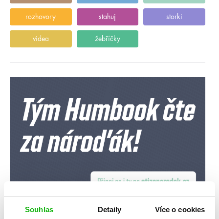
rozhovory
stahuj
storki
videa
žebříčky
Souhlas
Detaily
Více o cookies