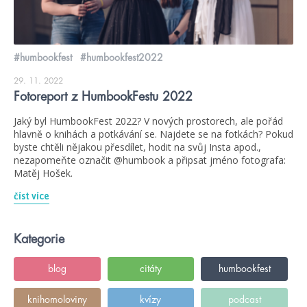
#humbookfest
#humbookfest2022
29. 11. 2022
Fotoreport z HumbookFestu 2022
Jaký byl HumbookFest 2022? V nových prostorech, ale pořád
hlavně o knihách a potkávání se. Najdete se na fotkách? Pokud
byste chtěli nějakou přesdílet, hodit na svůj Insta apod.,
nezapomeňte označit @humbook a připsat jméno fotografa:
Matěj Hošek.
číst více
Kategorie
blog
citáty
humbookfest
knihomoloviny
kvízy
podcast