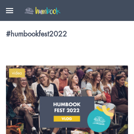
#humbookfest2022
videa