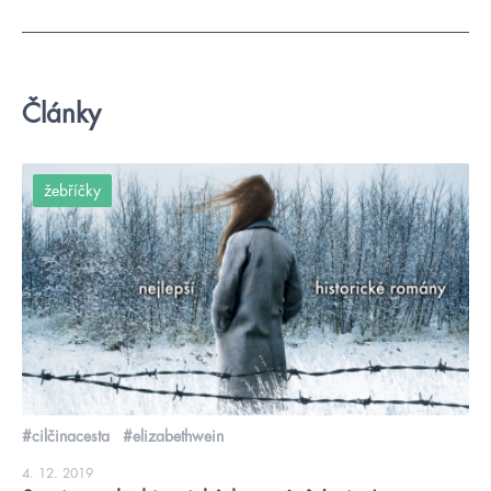
Články
žebříčky
#cilčinacesta
#elizabethwein
4. 12. 2019