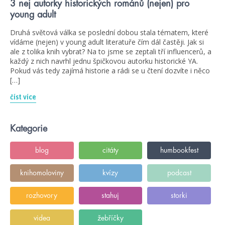
3 nej autorky historických románů (nejen) pro
young adult
Druhá světová válka se poslední dobou stala tématem, které
vídáme (nejen) v young adult literatuře čím dál častěji. Jak si
ale z tolika knih vybrat? Na to jsme se zeptali tří influencerů, a
každý z nich navrhl jednu špičkovou autorku historické YA.
Pokud vás tedy zajímá historie a rádi se u čtení dozvíte i něco
[…]
číst více
Kategorie
blog
citáty
humbookfest
knihomoloviny
kvízy
podcast
rozhovory
stahuj
storki
videa
žebříčky