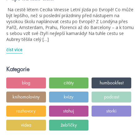
Na cestě létem Cecilia Vinesse Letní jízda po Evropě! Co může
být lepšího, než si poslední prázdniny před nástupem na
vysokou školu naplánovat cestu po Evropě? Z Londýna přes
Paříž, Amsterdam, Prahu, Florencii až do Barcelony – a k tomu
s sebou vzít své čtyři nejlepší kamarády! Na tuhle cestu se
Aubrey těšila celý […]
číst více
Kategorie
blog
citáty
humbookfest
knihomoloviny
kvízy
podcast
rozhovory
stahuj
storki
videa
žebříčky