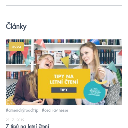
Články
videa
#americkýroadtrip
#ceciliavinesse
21. 7. 2019
7 tipů na letní čtení