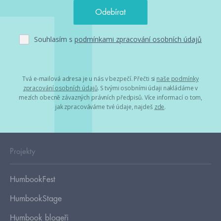
Souhlasím s
podmínkami zpracování osobních údajů
Tvá e-mailová adresa je u nás v bezpečí. Přečti si
naše podmínky
zpracování osobních údajů
. S tvými osobními údaji nakládáme v
mezích obecně závazných právních předpisů. Více informací o tom,
jak zpracováváme tvé údaje, najdeš
zde
.
Projekty
HumbookFest
HumbookStage
Humbook blogeři