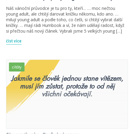
Náš vánoční průvodce je tu pro ty, kteří… … moc nečtou
young adult, ale chtějí darovat knížku někomu, kdo ano. …
milují young adult a podle toho, co četli, si chtějí vybrat další
knížky. … mají rádi Humbook a ví, že nám udělají radost, když
si přečtou náš nový článek. Vybrali jsme 5 velkých young […]
číst více
citáty
Jakmile se člověk jednou stane vítězem,
musí jím zůstat, protože to od něj
všichni očekávají.