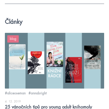
Články
blog
#aliceoseman
#annabright
4. 12. 2019
25 vánočních tipů pro young adult knihomoly