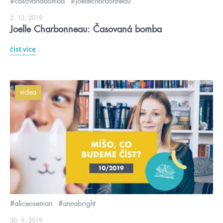
#časovanábomba
#joellecharbonneau
2. 12. 2019
Joelle Charbonneau: Časovaná bomba
číst více
videa
#aliceoseman
#annabright
30. 9. 2019