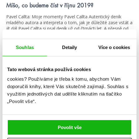
Míšo, co budeme číst v říjnu 2019?
Pavel Callta: Moje momenty Pavel Callta Autentický deník
mladého autora a interpreta o tom, jak je důležité zase vstát a
jít dál Pavel Callta si psal deník už od čtrnácti let. A přesně od
té doby šel systematicky za svým snem – stát se zpěvákem.
Postupně vás seznámí s nejrůznějšími životními křižovatkami,
na které se […]
Souhlas
Detaily
Více o cookies
číst více
Tato webová stránka používá cookies
Kategorie
cookies?
Používáme je třeba k tomu, abychom Vám
doporučili knihy, které Vás skutečně zajímají.
Souhlas s
blog
citáty
humbookfest
využitím jednotlivých dat udělíte kliknutím na tlačítko
„Povolit vše“.
knihomoloviny
kvízy
podcast
rozhovory
stahuj
storki
Povolit vše
videa
žebříčky