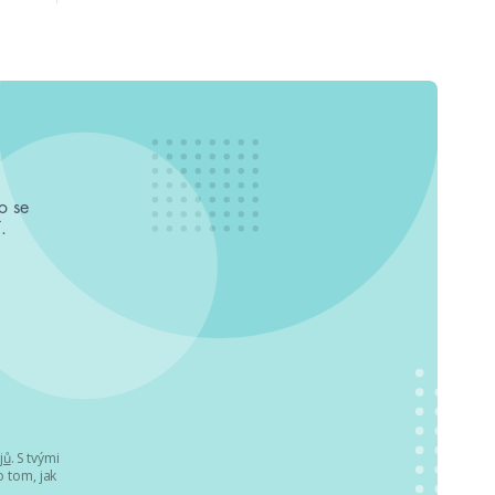
o se
.
jů
. S tvými
 tom, jak