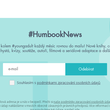
#HumbookNews
 kolem #youngadult každý měsíc rovnou do mailu! Nové knihy, c
chystá, kvízy, soutěže, autoři, filmové a seriálové adaptace a další
Souhlasím s
podmínkami zpracování osobních údajů
lová adresa je u nás v bezpečí. Přečti si
naše podmínky zpracování osobních úda
 údaji nakládáme v mezích obecně závazných právních předpisů. Více informací o
zpracováváme tvé údaje, najdeš
zde
.