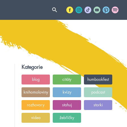
Kategorie
blog
citáty
humbookfest
knihomoloviny
kvízy
podcast
rozhovory
stahuj
storki
videa
žebříčky