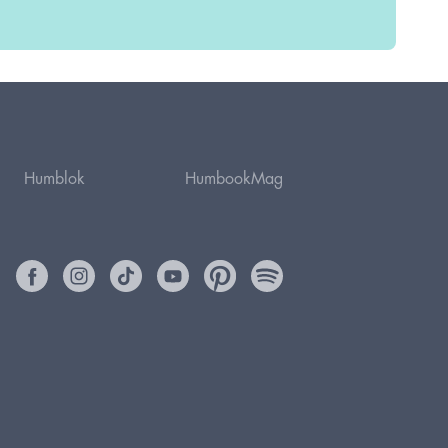
Humblok
HumbookMag