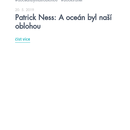
20. 5. 2019
Patrick Ness: A oceán byl naší
oblohou
číst více