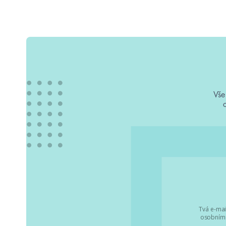
Vše
Tvá e-mai
osobními