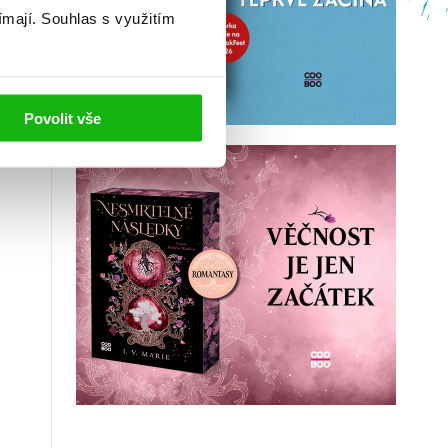
ímají.
Souhlas s využitím
Povolit vše