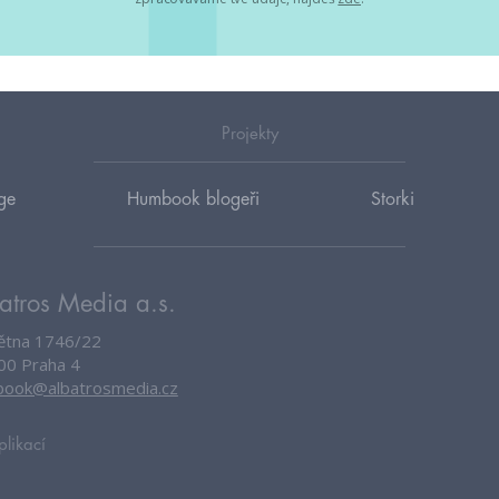
Projekty
ge
Humbook blogeři
Storki
atros Media a.s.
větna 1746/22
00 Praha 4
ook@albatrosmedia.cz
plikací