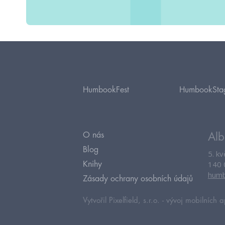
HumbookFest
HumbookSta
O nás
Alb
Blog
5. k
140 
Knihy
humb
Zásady ochrany osobních údajů
Vytvořil Pixelfield, s.r.o. -
vývoj mobilních a