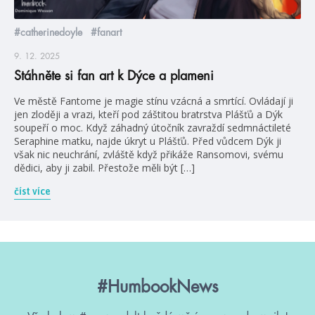
#catherinedoyle
#fanart
9. 12. 2025
Stáhněte si fan art k Dýce a plameni
Ve městě Fantome je magie stínu vzácná a smrtící. Ovládají ji
jen zloději a vrazi, kteří pod záštitou bratrstva Plášťů a Dýk
soupeří o moc. Když záhadný útočník zavraždí sedmnáctileté
Seraphine matku, najde úkryt u Plášťů. Před vůdcem Dýk ji
však nic neuchrání, zvláště když přikáže Ransomovi, svému
dědici, aby ji zabil. Přestože měli být […]
číst více
#HumbookNews