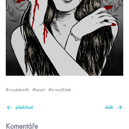
#crystalsmith
#fanart
#krvavýlístek
předchozí
další
Komentáře