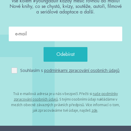
Vše kolem #youngadult každý měsíc rovnou do mailu!
Nové knihy, co se chystá, kvízy, soutěže, autoři, filmové
a seriálové adaptace a další.
Souhlasím s
podmínkami zpracování osobních údajů
Tvá e-mailová adresa je u nás v bezpečí. Přečti si
naše podmínky
zpracování osobních údajů
. S tvými osobními údaji nakládáme v
mezích obecně závazných právních předpisů. Více informací o tom,
jak zpracováváme tvé údaje, najdeš
zde
.