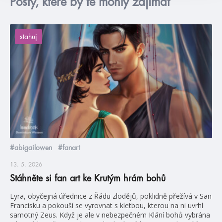
Posty, které by tě mohly zajímat
stahuj
#abigailowen
#fanart
13. 5. 2026
Stáhněte si fan art ke Krutým hrám bohů
Lyra, obyčejná úřednice z Řádu zlodějů, poklidně přežívá v San
Francisku a pokouší se vyrovnat s kletbou, kterou na ni uvrhl
samotný Zeus. Když je ale v nebezpečném Klání bohů vybrána