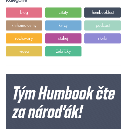
Kategorie
blog
citáty
humbookfest
knihomoloviny
kvízy
podcast
rozhovory
stahuj
storki
videa
žebříčky