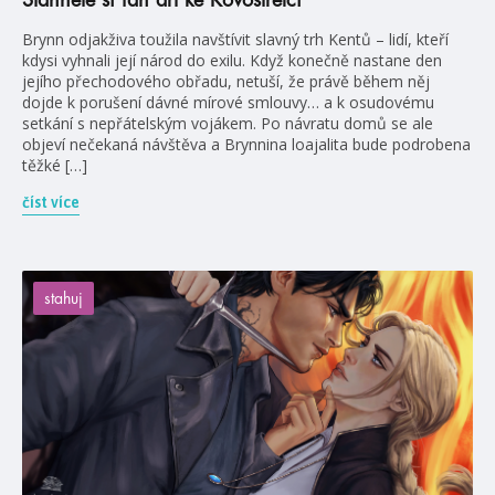
Stáhněte si fan art ke Kovostřelci
Brynn odjakživa toužila navštívit slavný trh Kentů – lidí, kteří
kdysi vyhnali její národ do exilu. Když konečně nastane den
jejího přechodového obřadu, netuší, že právě během něj
dojde k porušení dávné mírové smlouvy… a k osudovému
setkání s nepřátelským vojákem. Po návratu domů se ale
objeví nečekaná návštěva a Brynnina loajalita bude podrobena
těžké […]
číst více
stahuj