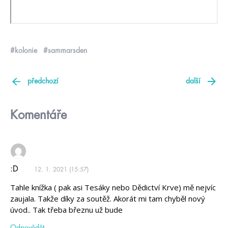
#kolonie
#sammarsden
předchozí
další
Komentáře
:D
12. 1. 2021 (15:57)
Tahle knížka ( pak asi Tesáky nebo Dědictví Krve) mě nejvíc
zaujala. Takže díky za soutěž. Akorát mi tam chyběl nový
úvod.. Tak třeba březnu už bude
Odpovědět