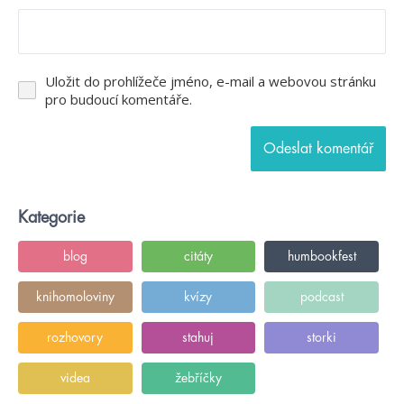
Uložit do prohlížeče jméno, e-mail a webovou stránku
pro budoucí komentáře.
Kategorie
blog
citáty
humbookfest
knihomoloviny
kvízy
podcast
rozhovory
stahuj
storki
videa
žebříčky