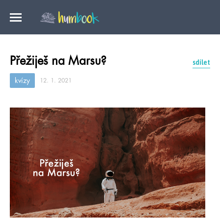
Přežiješ na Marsu?
sdílet
kvízy
12. 1. 2021