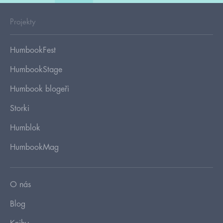
Projekty
HumbookFest
HumbookStage
Humbook blogeři
Storki
Humblok
HumbookMag
O nás
Blog