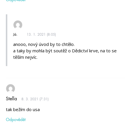
Já.
13. 1. 2021 (8:05)
anooo, nový úvod by to chtělo.
a taky by mohla být soutěž o Dědictví krve, na to se
těším nejvíc.
Stella
8. 3. 2021 (7:31)
tak bežím do usa
Odpovědět