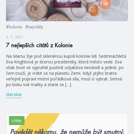
#kolonie
#nejcitáty
5. 2. 2021
7 nejlepších citátů z Kolonie
Na Marsu žije pod skleněnou kupolí kolonie lidí. Sedmnáctiletá
Eva Knightová je dcerou prezidentky, která město vede. Eva
však život ve vyprahlé pustině odjakživa nenávidí a jediné, po
čem touží, je vrátit se na planetu Zemi. Když jejího bratra
veřejně popraví místní pořádková síla, musí si vybrat. Setrvá
po boku své matky a stane se […]
číst více
citáty
Povědět někomu, že nemůže být smutný,