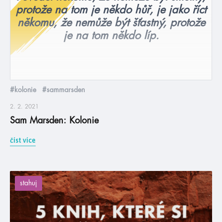
protože na tom je někdo hůř, je jako říct
někomu, že nemůže být šťastný, protože
je na tom někdo líp.
#kolonie
#sammarsden
2. 2. 2021
Sam Marsden: Kolonie
číst více
stahuj