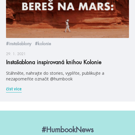
#instašablony
#kolonie
29. 1. 2021
Instašablona inspirovaná knihou Kolonie
Stáhněte, nahrajte do stories, vyplňte, publikujte a
nezapomeňte označit @humbook
číst více
#HumbookNews