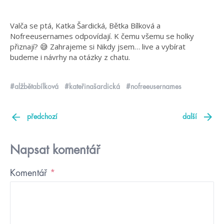
Valča se ptá, Katka Šardická, Bětka Bílková a
Nofreeusernames odpovídají. K čemu všemu se holky
přiznají? 😅 Zahrajeme si Nikdy jsem… live a vybírat
budeme i návrhy na otázky z chatu.
#alžbětabílková
#kateřinašardická
#nofreeusernames
předchozí
další
Napsat komentář
Komentář
*