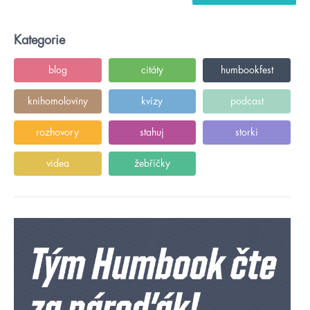
Kategorie
blog
citáty
humbookfest
knihomoloviny
kvízy
podcast
rozhovory
stahuj
storki
videa
žebříčky