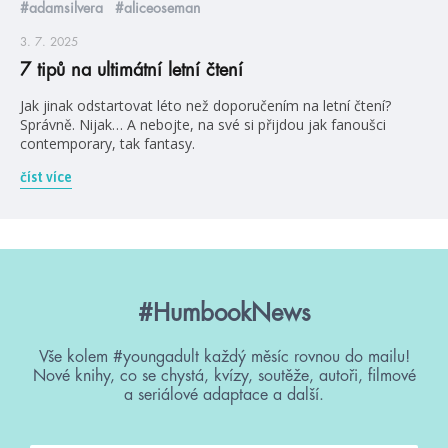
#adamsilvera
#aliceoseman
3. 7. 2025
7 tipů na ultimátní letní čtení
Jak jinak odstartovat léto než doporučením na letní čtení?
Správně. Nijak… A nebojte, na své si přijdou jak fanoušci
contemporary, tak fantasy.
číst více
#HumbookNews
Vše kolem #youngadult každý měsíc rovnou do mailu!
Nové knihy, co se chystá, kvízy, soutěže, autoři, filmové
a seriálové adaptace a další.