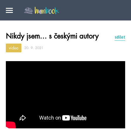
Nikdy jsem… s českými autory
sdílet
videa
20. 9. 2021