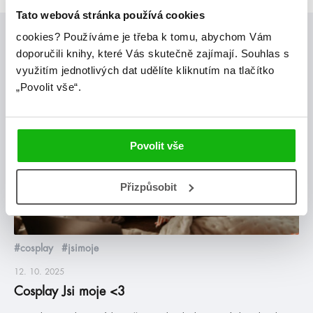
Tato webová stránka používá cookies
cookies?
Používáme je třeba k tomu, abychom Vám
Posty, které by tě mohly zajímat
doporučili knihy, které Vás skutečně zajímají.
Souhlas s
využitím jednotlivých dat udělíte kliknutím na tlačítko
„Povolit vše“.
blog
Povolit vše
Přizpůsobit
#cosplay
#jsimoje
12. 10. 2025
Cosplay Jsi moje <3