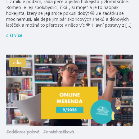
Liz miluje podzim, ráda peče a jeden hokejista jí zlomil srdce.
Romeo je její spolubydlící, říká „jsi moje“ a je to naopak
hokejista, který se její srdce pokusí dobýt 🤭 Ze začátku se
moc nemusí, ale dejte jim pár skořicových šneků a dýňových
latéček a možná to přeroste v něco víc 🧡 Hlavní postavy z […]
číst více
videa
#adélarosípalová
#anetahastíková