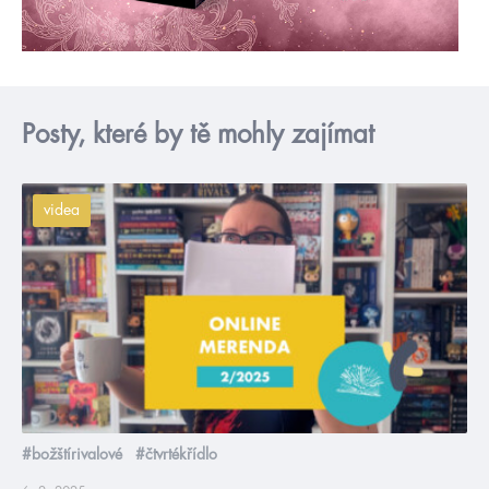
Posty, které by tě mohly zajímat
videa
#božštírivalové
#čtvrtékřídlo