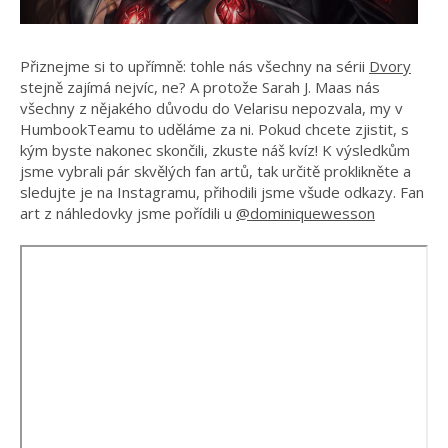
Přiznejme si to upřímně: tohle nás všechny na sérii
Dvory
stejně zajímá nejvíc, ne? A protože Sarah J. Maas nás
všechny z nějakého důvodu do Velarisu nepozvala, my v
HumbookTeamu to uděláme za ni. Pokud chcete zjistit, s
kým byste nakonec skončili, zkuste náš kvíz! K výsledkům
jsme vybrali pár skvělých fan artů, tak určitě proklikněte a
sledujte je na Instagramu, přihodili jsme všude odkazy. Fan
art z náhledovky jsme pořídili u
@dominiquewesson