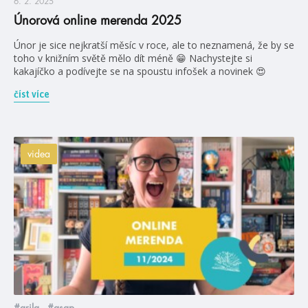
6. 2. 2025
Únorová online merenda 2025
Únor je sice nejkratší měsíc v roce, ale to neznamená, že by se
toho v knižním světě mělo dít méně 😁 Nachystejte si
kakajíčko a podívejte se na spoustu infošek a novinek 😍
číst více
videa
#arila
#asap