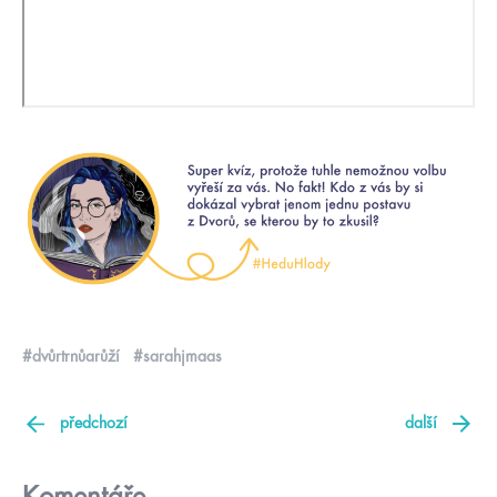
#dvůrtrnůarůží
#sarahjmaas
předchozí
další
Komentáře