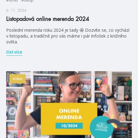
6. 11. 2024
Listopadová online merenda 2024
Poslední merenda roku 2024 je tady 🤩 Dozvíte se, co vychází
v listopadu, a tradičně pro vás máme i pár infošek z knižního
světa.
číst více
videa