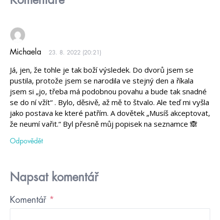
Michaela
23. 8. 2022 (20:21)
Já, jen, že tohle je tak boží výsledek. Do dvorů jsem se
pustila, protože jsem se narodila ve stejný den a říkala
jsem si „jo, třeba má podobnou povahu a bude tak snadné
se do ní vžít“ . Bylo, děsivě, až mě to štvalo. Ale teď mi vyšla
jako postava ke které patřím. A dovětek „Musíš akceptovat,
že neumí vařit.“ Byl přesně můj popisek na seznamce 🙈
Odpovědět
Napsat komentář
Komentář
*