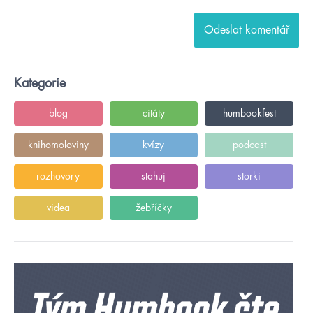
Kategorie
blog
citáty
humbookfest
knihomoloviny
kvízy
podcast
rozhovory
stahuj
storki
videa
žebříčky