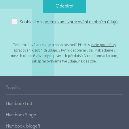
Souhlasím s
podmínkami zpracování osobních údajů
Tvá e-mailová adresa je u nás v bezpečí. Přečti si
naše podmínky
zpracování osobních údajů
. S tvými osobními údaji nakládáme v
mezích obecně závazných právních předpisů. Více informací o tom,
jak zpracováváme tvé údaje, najdeš
zde
.
Projekty
HumbookFest
HumbookStage
Humbook blogeři