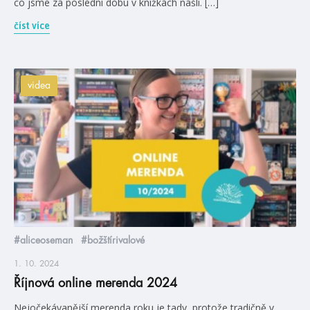
co jsme za poslední dobu v knížkách našli. […]
číst více
videa
#aliceoseman
#božštírivalové
1. 10. 2024
Říjnová online merenda 2024
Nejočekávanější merenda roku je tady, protože tradičně v