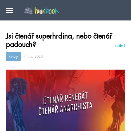
Jsi čtenář superhrdina, nebo čtenář
padouch?
sdílet
kvízy
11. 5. 2020