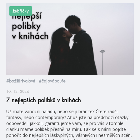
žebříčky
#božštírivalové
#čajovábouře
10. 12. 2024
7 nejlepších polibků v knihách
Už máte vánoční náladu, nebo se jí bráníte? Čtete radši
fantasy, nebo contemporary? Ať už jste na předchozí otázky
odpověděli jakkoli, garantujeme vám, že pro vás v tomhle
článku máme polibek přesně na míru. Tak se s námi pojďte
ponořit do nejlepších láskyplných, vášnivých i nesmělých scén,