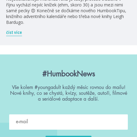
říjnu vychází nejvíc knížek (ehm, skoro 30) a jsou mezi nimi
samé pecky 😍 Konečně se dočkáme nového HumbookTipu,
knižního adventního kalendáře nebo třeba nové knihy Leigh
Bardugo.
číst více
#HumbookNews
Vše kolem #youngadult každý měsíc rovnou do mailu!
Nové knihy, co se chystá, kvízy, soutěže, autoři, filmové
a seriálové adaptace a další.