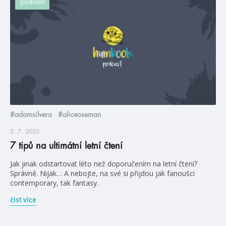
podcast
#adamsilvera
#aliceoseman
3. 7. 2025
7 tipů na ultimátní letní čtení
Jak jinak odstartovat léto než doporučením na letní čtení?
Správně. Nijak… A nebojte, na své si přijdou jak fanoušci
contemporary, tak fantasy.
číst více