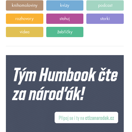
knihomoloviny
kvízy
podcast
rozhovory
stahuj
storki
videa
žebříčky