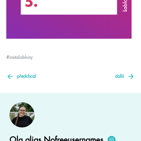
#instašablony
předchozí
další
Ola alias Nofreeusernames