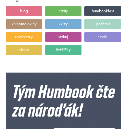
blog
citáty
humbookfest
knihomoloviny
kvízy
podcast
rozhovory
stahuj
storki
videa
žebříčky