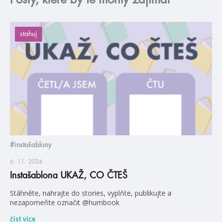
stahuj
#instašablony
6. 11. 2024
Instašablona UKAŽ, CO ČTEŠ
Stáhněte, nahrajte do stories, vyplňte, publikujte a
nezapomeňte označit @humbook
číst více