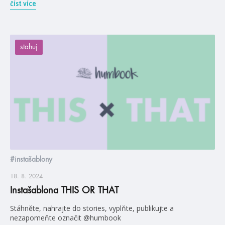
číst více
stahuj
#instašablony
18. 8. 2024
Instašablona THIS OR THAT
Stáhněte, nahrajte do stories, vyplňte, publikujte a
nezapomeňte označit @humbook