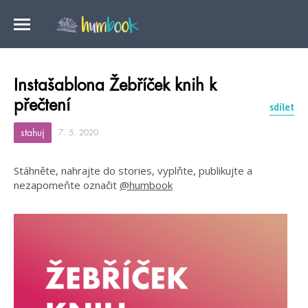
Instašablona Žebříček knih k
přečtení
sdílet
stahuj
7. 5. 2020
Stáhněte, nahrajte do stories, vyplňte, publikujte a
nezapomeňte označit
@humbook