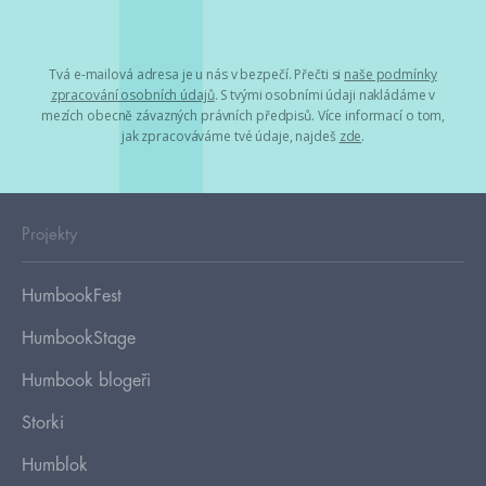
Tvá e-mailová adresa je u nás v bezpečí. Přečti si
naše podmínky
zpracování osobních údajů
. S tvými osobními údaji nakládáme v
mezích obecně závazných právních předpisů. Více informací o tom,
jak zpracováváme tvé údaje, najdeš
zde
.
Projekty
HumbookFest
HumbookStage
Humbook blogeři
Storki
Humblok