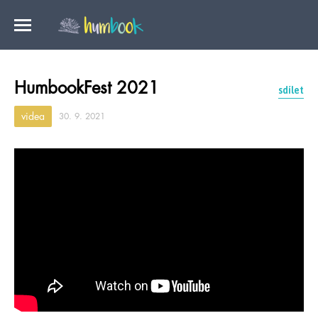
HumbookFest 2021
sdílet
videa
30. 9. 2021