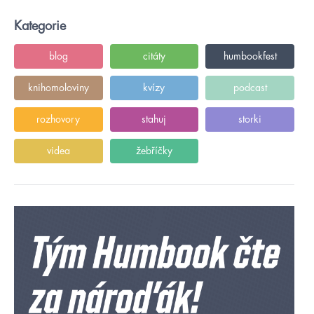
Kategorie
blog
citáty
humbookfest
knihomoloviny
kvízy
podcast
rozhovory
stahuj
storki
videa
žebříčky