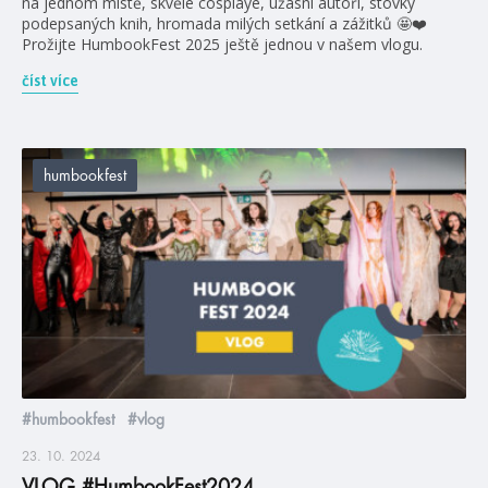
na jednom místě, skvělé cosplaye, úžasní autoři, stovky
podepsaných knih, hromada milých setkání a zážitků 🤩❤️
Prožijte HumbookFest 2025 ještě jednou v našem vlogu.
číst více
humbookfest
#humbookfest
#vlog
23. 10. 2024
VLOG #HumbookFest2024