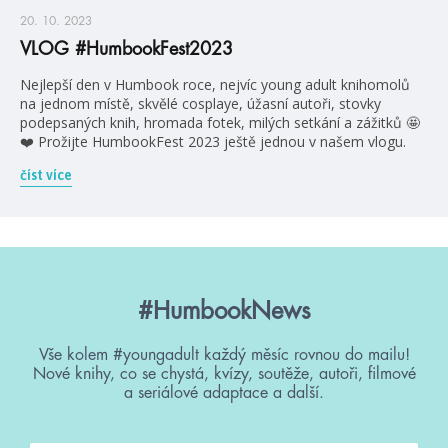
20. 10. 2023
VLOG #HumbookFest2023
Nejlepší den v Humbook roce, nejvíc young adult knihomolů
na jednom místě, skvělé cosplaye, úžasní autoři, stovky
podepsaných knih, hromada fotek, milých setkání a zážitků 🤩
❤️ Prožijte HumbookFest 2023 ještě jednou v našem vlogu.
číst více
#HumbookNews
Vše kolem #youngadult každý měsíc rovnou do mailu!
Nové knihy, co se chystá, kvízy, soutěže, autoři, filmové
a seriálové adaptace a další.