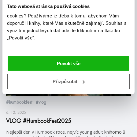
Tato webová stránka používá cookies
Posty, které by tě mohly zajímat
cookies?
Používáme je třeba k tomu, abychom Vám
doporučili knihy, které Vás skutečně zajímají.
Souhlas s
využitím jednotlivých dat udělíte kliknutím na tlačítko
humbookfest
„Povolit vše“.
Povolit vše
Přizpůsobit
#humbookfest
#vlog
6. 12. 2025
VLOG #HumbookFest2025
Nejlepší den v Humbook roce, nejvíc young adult knihomolů