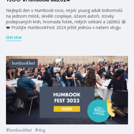
Nejlepší den v Humbook roce, nejvíc young adult knihomolů
na jednom místě, skvělé cosplaye, úžasní autoři, stovky
podepsaných knih, hromada fotek, milých setkání a zážitků 🤩
❤️ Prožijte HumbookFest 2024 ještě jednou v našem vlogu.
číst více
humbookfest
#humbookfest
#vlog