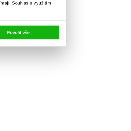
ímají.
Souhlas s využitím
Povolit vše