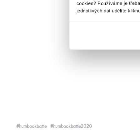
cookies?
Používáme je třeba
jednotlivých dat udělíte klikn
#humbookbattle
#humbookbattle2020