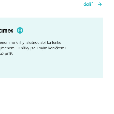
další
names
om na knihy, slušnou sbírku funko
ím jménem… Knížky jsou mým koníčkem i
až příliš…