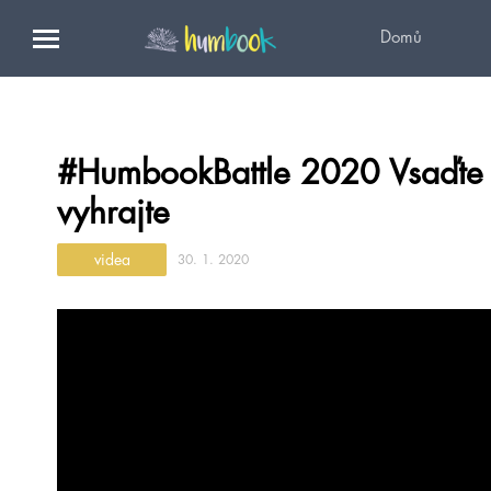
Domů
#HumbookBattle 2020 Vsaďte s
vyhrajte
videa
30. 1. 2020