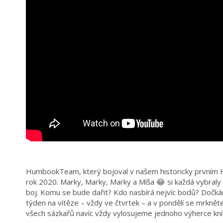
HumbookTeam, který bojoval v našem historicky prvním Hu
rok 2020. Marky, Marky, Marky a Míša 😂 si každá vybraly 
boj. Komu se bude dařit? Kdo nasbírá nejvíc bodů? Dočká
týden na vítěze – vždy ve čtvrtek – a v pondělí se mrknět
všech sázkařů navíc vždy vylosujeme jednoho výherce kní