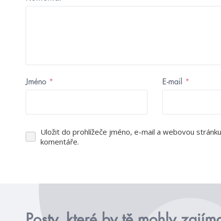
Jméno
*
E-mail
*
Uložit do prohlížeče jméno, e-mail a webovou stránk
komentáře.
Posty, které by tě mohly zajím