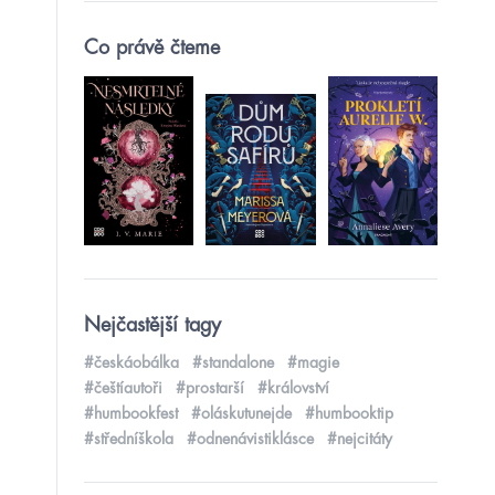
Co právě čteme
Nejčastější tagy
#českáobálka
#standalone
#magie
#češtíautoři
#prostarší
#království
#humbookfest
#oláskutunejde
#humbooktip
#středníškola
#odnenávistiklásce
#nejcitáty