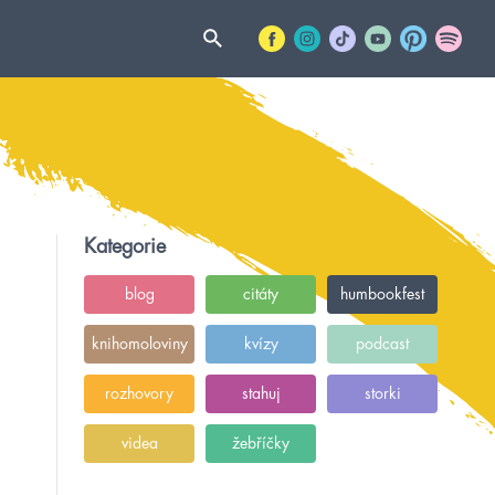
Kategorie
blog
citáty
humbookfest
knihomoloviny
kvízy
podcast
rozhovory
stahuj
storki
videa
žebříčky