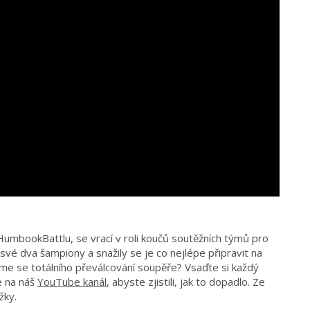
mbookBattlu, se vrací v roli koučů soutěžních týmů pro
své dva šampiony a snažily se je co nejlépe připravit na
me se totálního převálcování soupěře? Vsaďte si každý
e na náš
YouTube kanál
, abyste zjistili, jak to dopadlo. Ze
žky.