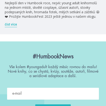
Nejlepší den v Humbook roce, nejvíc young adult knihomolů
na jednom místě, skvělé cosplaye, úžasní autoři, stovky
podepsaných knih, hromada fotek, milých setkání a zážitků 🤩
❤️ Prožijte HumbookFest 2023 ještě jednou v našem vlogu.
číst více
#HumbookNews
Vše kolem #youngadult každý měsíc rovnou do mailu!
Nové knihy, co se chystá, kvízy, soutěže, autoři, filmové
a seriálové adaptace a další.