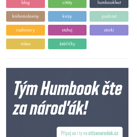
blog
citáty
humbookfest
knihomoloviny
kvízy
podcast
rozhovory
stahuj
storki
videa
žebříčky