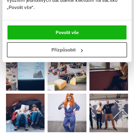
využitím jednotlivých dat udělíte kliknutím na tlačítko
„Povolit vše“.
Povolit vše
Přizpůsobit