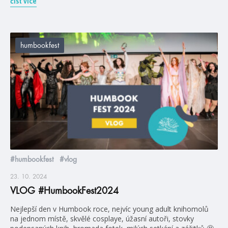
číst více
humbookfest
#humbookfest
#vlog
23. 10. 2024
VLOG #HumbookFest2024
Nejlepší den v Humbook roce, nejvíc young adult knihomolů
na jednom místě, skvělé cosplaye, úžasní autoři, stovky