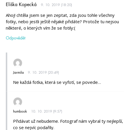
Eliška Kopecká
9. 10. 2019 (18:20)
Ahoj! chtěla jsem se jen zeptat, zda jsou tohle všechny
fotky, nebo jestli ještě nějaké přidáte? Protože tu nejsou
některé, o kterých vím že se fotily:(
Odpovědět
Jarmila
9. 10. 2019 (20:49)
Ne každá fotka, která se vyfotí, se povede…
humbook
10. 10. 2019 (9:57)
Přidávat už nebudeme. Fotograf nám vybral ty nejlepší,
co se nejvíc podařily.