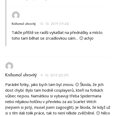
Knihomol uhrovitý
13. 10. 2019 (19:43)
Takže příště se radši vykašlat na přednášky a místo
toho tam běhat se zrcadlovkou sám… 🙁 achjo
Knihomol uhrovitý
9. 10. 2019 (22:07)
Parádní fotky, jako bych tam byl znovu. 🙂 Škoda, že jich
dost chybí. Bylo tam hodně cosplayerů, kteří na fotkách
vůbec nejsou. Namátkou si vybavuji třeba Spidermana
nebo nějakou holčinu v převleku za asi Scarlet Witch
(nejsem si jistý, musel jsem zagooglit). Je škoda, že když už
si s tím dali tolik práce, tak to není někde zvěčněné. 🙁 Něco