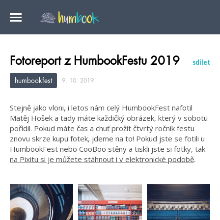
Fotoreport z HumbookFestu 2019
sdílet
humbookfest
9. 10. 2019
Stejně jako vloni, i letos nám celý HumbookFest nafotil
Matěj Hošek a tady máte každičký obrázek, který v sobotu
pořídil. Pokud máte čas a chuť prožít čtvrtý ročník festu
znovu skrze kupu fotek, jdeme na to! Pokud jste se fotili u
HumbookFest nebo CooBoo stěny a tiskli jste si fotky, tak
na Pixitu si je můžete stáhnout i v elektronické podobě
.