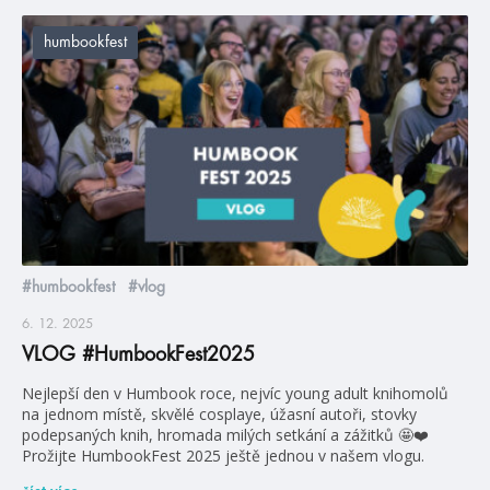
humbookfest
#humbookfest
#vlog
6. 12. 2025
VLOG #HumbookFest2025
Nejlepší den v Humbook roce, nejvíc young adult knihomolů
na jednom místě, skvělé cosplaye, úžasní autoři, stovky
podepsaných knih, hromada milých setkání a zážitků 🤩❤️
Prožijte HumbookFest 2025 ještě jednou v našem vlogu.