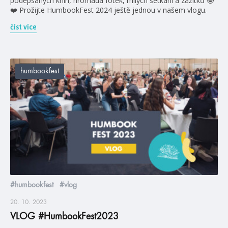
podepsaných knih, hromada fotek, milých setkání a zážitků 🤩
❤️ Prožijte HumbookFest 2024 ještě jednou v našem vlogu.
číst více
humbookfest
#humbookfest
#vlog
20. 10. 2023
VLOG #HumbookFest2023