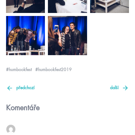
#humbookfest
#humbookfest2019
předchozí
další
Komentáře