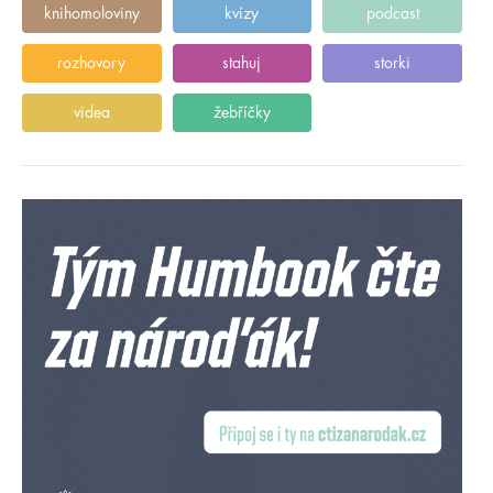
knihomoloviny
kvízy
podcast
rozhovory
stahuj
storki
videa
žebříčky