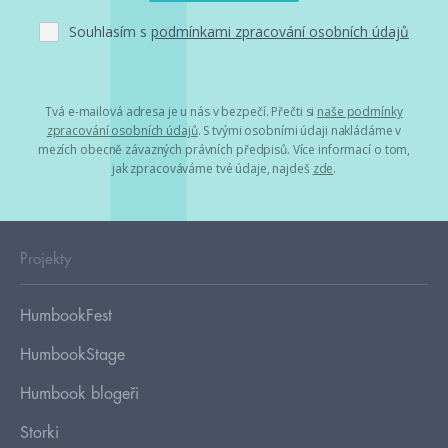
Souhlasím s
podmínkami zpracování osobních údajů
Tvá e-mailová adresa je u nás v bezpečí. Přečti si
naše podmínky
zpracování osobních údajů
. S tvými osobními údaji nakládáme v
mezích obecně závazných právních předpisů. Více informací o tom,
jak zpracováváme tvé údaje, najdeš
zde
.
Projekty
HumbookFest
HumbookStage
Humbook blogeři
Storki