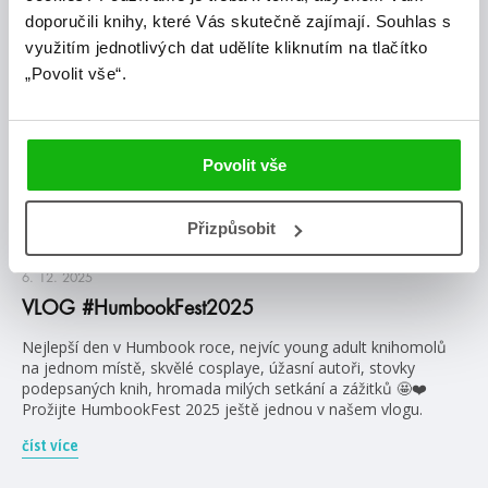
doporučili knihy, které Vás skutečně zajímají.
Souhlas s
využitím jednotlivých dat udělíte kliknutím na tlačítko
„Povolit vše“.
Povolit vše
Přizpůsobit
#humbookfest
#vlog
6. 12. 2025
VLOG #HumbookFest2025
Nejlepší den v Humbook roce, nejvíc young adult knihomolů
na jednom místě, skvělé cosplaye, úžasní autoři, stovky
podepsaných knih, hromada milých setkání a zážitků 🤩❤️
Prožijte HumbookFest 2025 ještě jednou v našem vlogu.
číst více