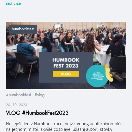
číst více
humbookfest
#humbookfest
#vlog
20. 10. 2023
VLOG #HumbookFest2023
Nejlepší den v Humbook roce, nejvíc young adult knihomolů
na jednom místě, skvělé cosplaye, úžasní autoři, stovky