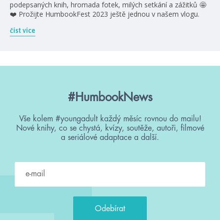
podepsaných knih, hromada fotek, milých setkání a zážitků 🤩
❤️ Prožijte HumbookFest 2023 ještě jednou v našem vlogu.
číst více
#HumbookNews
Vše kolem #youngadult každý měsíc rovnou do mailu!
Nové knihy, co se chystá, kvízy, soutěže, autoři, filmové
a seriálové adaptace a další.