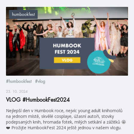
humbookfest
#humbookfest
#vlog
23. 10. 2024
VLOG #HumbookFest2024
Nejlepší den v Humbook roce, nejvíc young adult knihomolů
na jednom místě, skvělé cosplaye, úžasní autoři, stovky
podepsaných knih, hromada fotek, milých setkání a zážitků 🤩
❤️ Prožijte HumbookFest 2024 ještě jednou v našem vlogu.