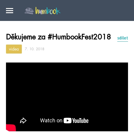
Děkujeme za #HumbookFest2018
sdílet
videa
7. 10. 2018