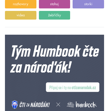
rozhovory
stahuj
storki
videa
žebříčky