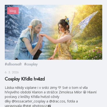
blog
#allisonsaft
#cosplay
6. 3. 2026
Cosplay Křídla hvězd
Láska někdy vzplane i v srdci zimy 💛 Své o tom ví víla
hřejivého období Klarion a strážce Zimolesa Milor 🤩 Hlavní
postavy z knížky Křídla hvězd oživly
díky @tessacarter_cosplay a @drac.cos, fotila a
upravovala @gigi_photoscz 📸