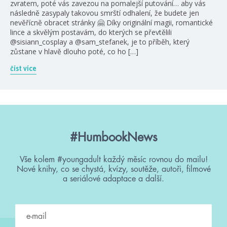
zvratem, poté vás zavezou na pomalejší putování… aby vás
následně zasypaly takovou smrští odhalení, že budete jen
nevěřícně obracet stránky 🤗 Díky originální magii, romantické
lince a skvělým postavám, do kterých se převtělili
@sisiann_cosplay a @sam_stefanek, je to příběh, který
zůstane v hlavě dlouho poté, co ho […]
číst více
#HumbookNews
Vše kolem #youngadult každý měsíc rovnou do mailu!
Nové knihy, co se chystá, kvízy, soutěže, autoři, filmové
a seriálové adaptace a další.