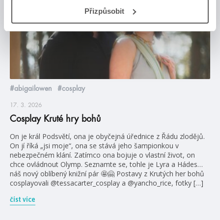
Přizpůsobit
#abigailowen
#cosplay
17. 3. 2026
Cosplay Kruté hry bohů
On je král Podsvětí, ona je obyčejná úřednice z Řádu zlodějů.
On jí říká „jsi moje“, ona se stává jeho šampionkou v
nebezpečném klání. Zatímco ona bojuje o vlastní život, on
chce ovládnout Olymp. Seznamte se, tohle je Lyra a Hádes…
náš nový oblíbený knižní pár 🤩🤗 Postavy z Krutých her bohů
cosplayovali @tessacarter_cosplay a @yancho_rice, fotky […]
číst více