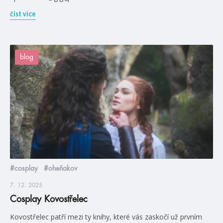
číst více
blog
#cosplay
#oheňakov
7. 12. 2025
Cosplay Kovostřelec
Kovostřelec patří mezi ty knihy, které vás zaskočí už prvním