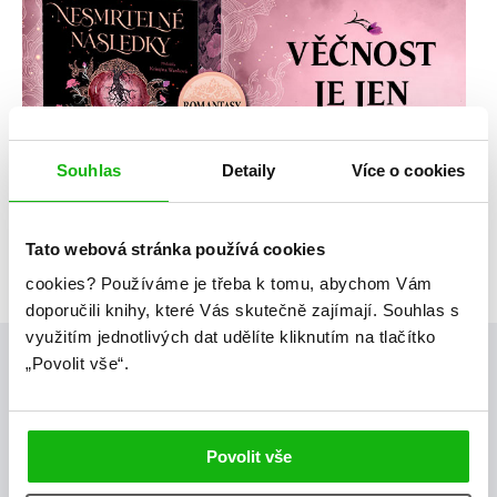
Souhlas
Detaily
Více o cookies
Tato webová stránka používá cookies
cookies?
Používáme je třeba k tomu, abychom Vám
doporučili knihy, které Vás skutečně zajímají.
Souhlas s
využitím jednotlivých dat udělíte kliknutím na tlačítko
„Povolit vše“.
Posty, které by tě mohly zajímat
blog
Povolit vše