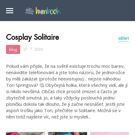
Cosplay Solitaire
sdílet
blog
27. 7. 2023
Pokud vám přijde, že na světě existuje trochu moc barev,
nenávidíte telefonování a jste toho názoru, že jednorožce
by měli zakázat (protože neexistujou)… nejste náhodou
Tori Springová? 🤔 Obyčejná holka, která všechny vidí, ale jí
si nikdo nevšímá. Občas chce prostě zmizet a často je
zbytečně smutná. Jo, a taky vždycky poslouchá jednu
písničku dokola tak dlouho, že ji začne nesnášet. Jestli jste
aspoň trošku jako Tori, přečtěte si Solitaire. Možná se v
něm totiž najdete víc, než jste si mysleli…