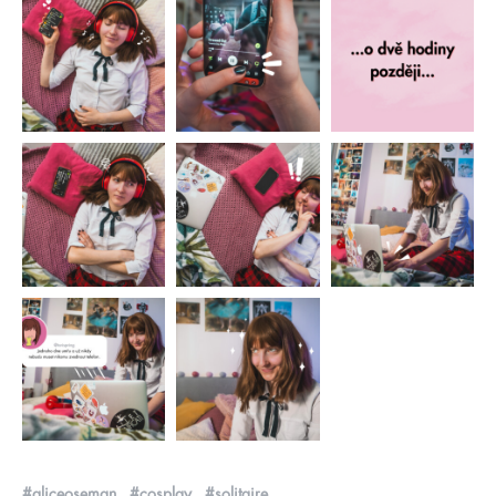
#aliceoseman
#cosplay
#solitaire