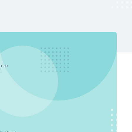
o se
.