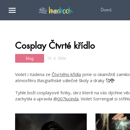
Domů
Cosplay Čtvrté křídlo
blog
10. 4. 2024
Violet i Xadena ze
Čtvrtého křídla
jsme si okamžitě zamilova
atmosféru Basgiathské válečné školy a draky 🥰🐉
Tyhle boží cosplayové fotky, skrz které na vás dýchne vib
zachytila a upravila
@007lucinda
. Violet Sorrengail si střih