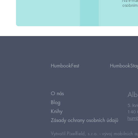
Tvá e-mai
osobními
HumbookFest
HumbookSta
O nás
Alb
Blog
5. k
140 
Knihy
humb
Zásady ochrany osobních údajů
Vytvořil Pixelfield, s.r.o. -
vývoj mobilních a