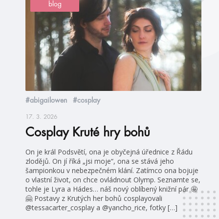
blog
#abigailowen
#cosplay
17. 3. 2026
Cosplay Kruté hry bohů
On je král Podsvětí, ona je obyčejná úřednice z Řádu
zlodějů. On jí říká „jsi moje“, ona se stává jeho
šampionkou v nebezpečném klání. Zatímco ona bojuje
o vlastní život, on chce ovládnout Olymp. Seznamte se,
tohle je Lyra a Hádes… náš nový oblíbený knižní pár 🤩
🤗 Postavy z Krutých her bohů cosplayovali
@tessacarter_cosplay a @yancho_rice, fotky […]