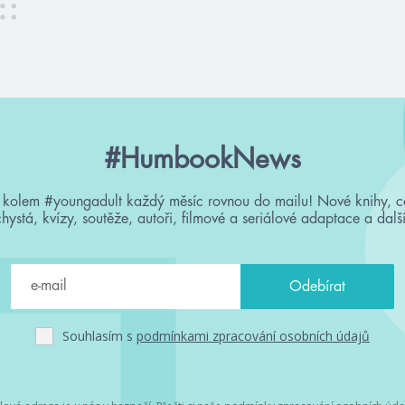
#HumbookNews
 kolem #youngadult každý měsíc rovnou do mailu! Nové knihy, c
chystá, kvízy, soutěže, autoři, filmové a seriálové adaptace a další
Souhlasím s
podmínkami zpracování osobních údajů