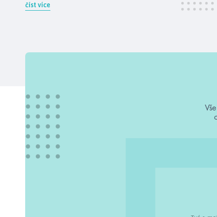
číst více
Vše