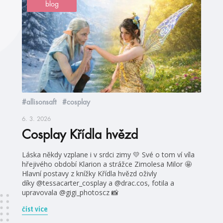
blog
#allisonsaft
#cosplay
6. 3. 2026
Cosplay Křídla hvězd
Láska někdy vzplane i v srdci zimy 💛 Své o tom ví víla
hřejivého období Klarion a strážce Zimolesa Milor 🤩
Hlavní postavy z knížky Křídla hvězd oživly
díky @tessacarter_cosplay a @drac.cos, fotila a
upravovala @gigi_photoscz 📸
číst více