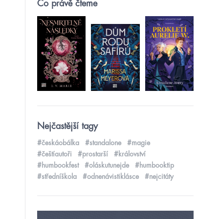
Co právě čteme
Nejčastější tagy
#českáobálka
#standalone
#magie
#češtíautoři
#prostarší
#království
#humbookfest
#oláskutunejde
#humbooktip
#středníškola
#odnenávistiklásce
#nejcitáty