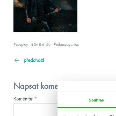
#cosplay
#čtvrtékřídlo
#rebeccayarros
předchozí
Napsat komentář
Komentář
*
Souhlas