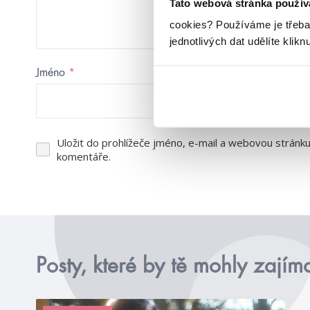
Tato webová stránka použív
cookies?
Používáme je třeba
jednotlivých dat udělíte klikn
Jméno
*
E-mail
*
Uložit do prohlížeče jméno, e-mail a webovou stránk
komentáře.
Posty, které by tě mohly zajím