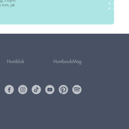
jů
. S tvými
 tom, jak
Humblok
HumbookMag