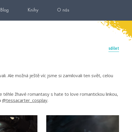
Blog
Knihy
O nás
sdílet
li. Ale možná ještě víc jsme si zamilovali ten svět, celou
e téhle žhavé romantasy s hate to love romantickou linkou,
la
@tessacarter_cosplay
.