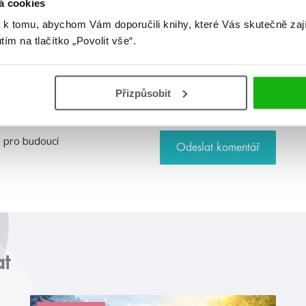
á cookies
 k tomu, abychom Vám doporučili knihy, které Vás skutečně zaj
utím na tlačítko „Povolit vše“.
Webová stránka
Přizpůsobit
u pro budoucí
at