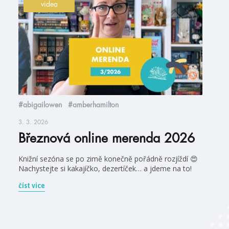
videa
#abigailowen
#amberhamilton
3. 3. 2026
Březnová online merenda 2026
Knižní sezóna se po zimě konečně pořádně rozjíždí 😍
Nachystejte si kakajíčko, dezertíček… a jdeme na to!
číst více