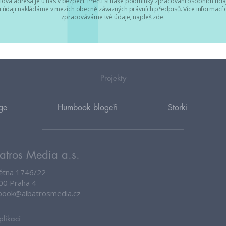
lová adresa je u nás v bezpečí. Přečti si
naše podmínky zpracování osobních úda
 údaji nakládáme v mezích obecně závazných právních předpisů. Více informací o
zpracováváme tvé údaje, najdeš
zde
.
Projekty
ge
Humbook blogeři
Storki
atros Media a.s.
větna 1746/22
00 Praha 4
ook@albatrosmedia.cz
plikací