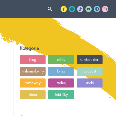
Kategorie
blog
citáty
humbookfest
knihomoloviny
kvízy
podcast
rozhovory
stahuj
storki
videa
žebříčky