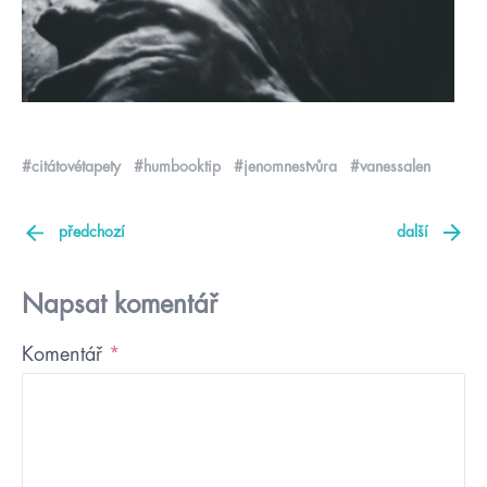
#citátovétapety
#humbooktip
#jenomnestvůra
#vanessalen
předchozí
další
Napsat komentář
Komentář
*