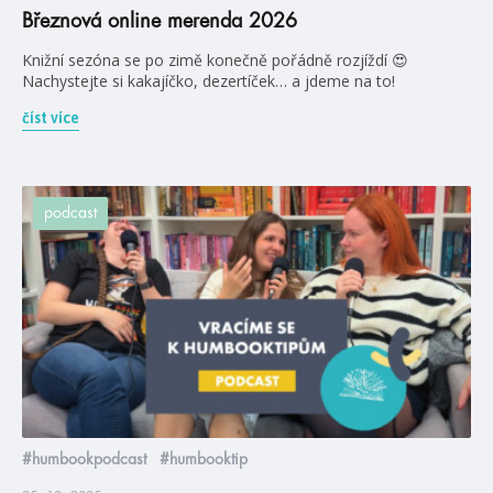
Březnová online merenda 2026
Knižní sezóna se po zimě konečně pořádně rozjíždí 😍
Nachystejte si kakajíčko, dezertíček… a jdeme na to!
číst více
podcast
#humbookpodcast
#humbooktip