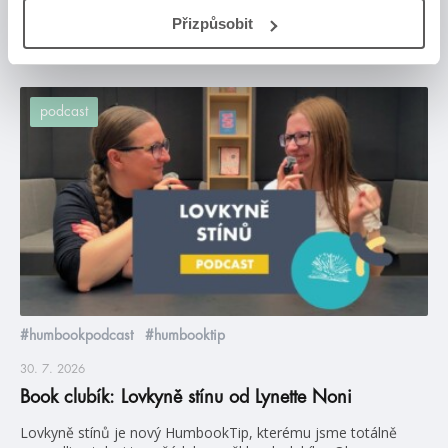
Přizpůsobit
Posty, které by tě mohly zajímat
podcast
#humbookpodcast
#humbooktip
30. 7. 2026
Book clubík: Lovkyně stínu od Lynette Noni
Lovkyně stínů je nový HumbookTip, kterému jsme totálně