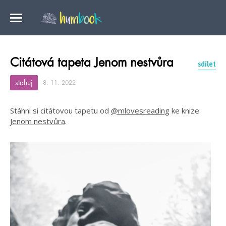
Citátová tapeta Jenom nestvůra
sdílet
stahuj
8. 11. 2022
Stáhni si citátovou tapetu od
@mlovesreading
ke knize
Jenom nestvůra
.