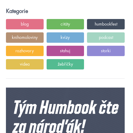
Kategorie
blog
citáty
humbookfest
knihomoloviny
kvízy
podcast
rozhovory
stahuj
storki
videa
žebříčky