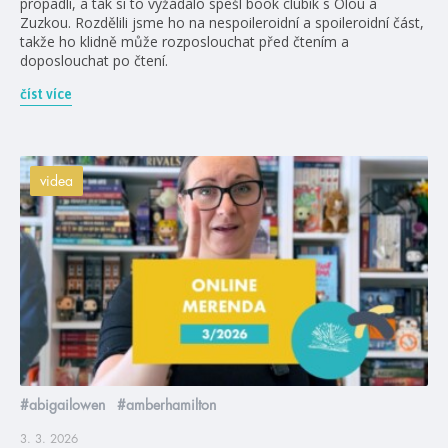
propadli, a tak si to vyžádalo spešl book clubík s Olou a
Zuzkou. Rozdělili jsme ho na nespoileroidní a spoileroidní část,
takže ho klidně může rozposlouchat před čtením a
doposlouchat po čtení.
číst více
videa
#abigailowen
#amberhamilton
3. 3. 2026