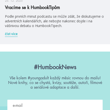
25. 12. 2025
Vracíme se k HumbookTipům
Podle prvních minut podcastu se může zdát, že diskutujeme o
adventních kalendářích, ale nebojte nakonec dojde i na
vášnivou debatu o HumbookTipech.
číst více
#HumbookNews
Vše kolem #youngadult každý měsíc rovnou do mailu!
Nové knihy, co se chystá, kvízy, soutěže, autoři, filmové
a seriálové adaptace a další.