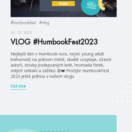
#humbookfest
#vlog
20. 10. 2023
VLOG #HumbookFest2023
Nejlepší den v Humbook roce, nejvíc young adult
knihomolů na jednom místě, skvělé cosplaye, úžasní
autoři, stovky podepsaných knih, hromada fotek,
milých setkání a zážitků 🤩❤️ Prožijte HumbookFest
2023 ještě jednou v našem vlogu.
číst více