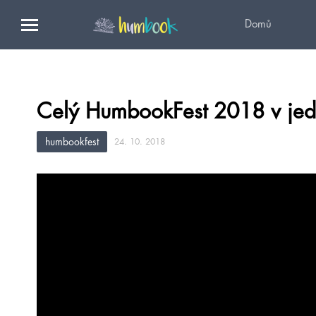
Domů
Celý HumbookFest 2018 v je
humbookfest
24. 10. 2018