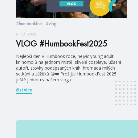
#humbookfest
#vlog
6. 12. 2025
VLOG #HumbookFest2025
Nejlepší den v Humbook roce, nejvíc young adult
knihomolů na jednom místě, skvělé cosplaye, úžasní
autoři, stovky podepsaných knih, hromada milých
setkání a zážitků 🤩❤️ Prožijte HumbookFest 2025
ještě jednou v našem vlogu.
číst více