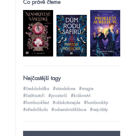
Co právě čteme
Nejčastější tagy
#českáobálka
#standalone
#magie
#češtíautoři
#prostarší
#království
#humbookfest
#oláskutunejde
#humbooktip
#středníškola
#odnenávistiklásce
#nejcitáty