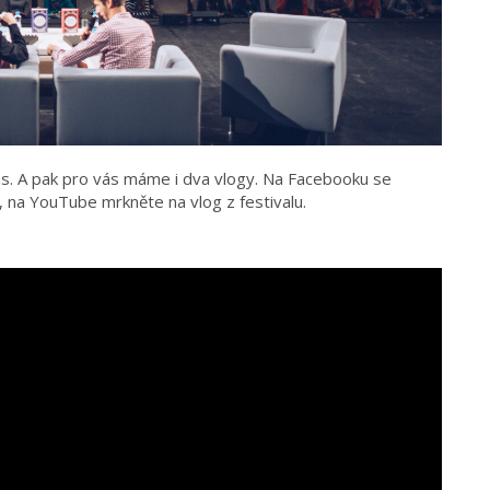
ás. A pak pro vás máme i dva vlogy. Na Facebooku se
, na YouTube mrkněte na vlog z festivalu.