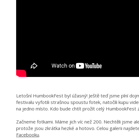
Letošní HumbookFest byl úžasný! Ještě teď jsme plní do
festivalu vyfotili strašnou spoustu fotek, natočili kupu vid
na jedno místo. Kdo bude chtít prožít celý HumbookFest 
Začneme fotkami. Máme jich víc než 200. Nechtěli jsme ale 
protože jsou zkrátka hezké a hotovo. Celou galerii najde
Facebooku
.