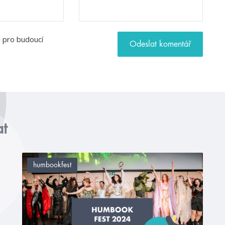
u pro budoucí
at
humbookfest