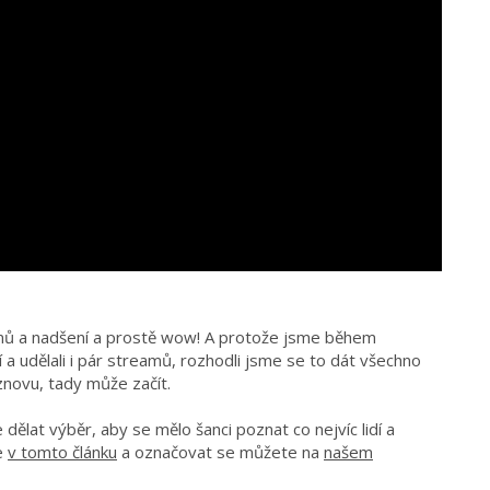
jmů a nadšení a prostě wow! A protože jsme během
eí a udělali i pár streamů, rozhodli jsme se to dát všechno
znovu, tady může začít.
dělat výběr, aby se mělo šanci poznat co nejvíc lidí a
te
v tomto článku
a označovat se můžete na
našem