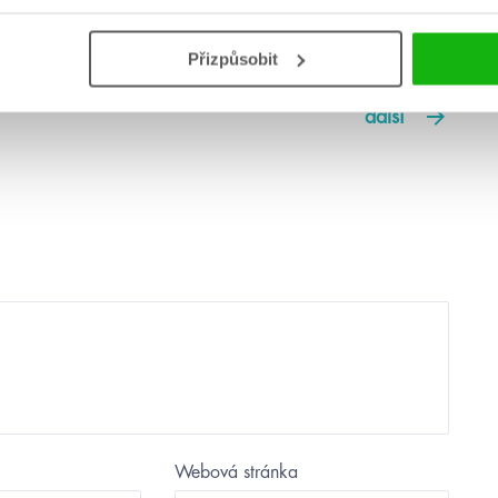
Přizpůsobit
další
Webová stránka