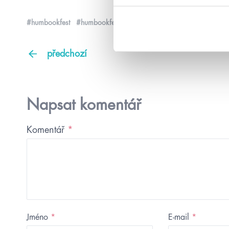
#humbookfest
#humbookfest2018
předchozí
Napsat komentář
Komentář
*
Jméno
*
E-mail
*