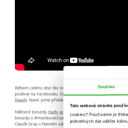
Souhlas
Během celého dne žilo Volvo zaparkované před Kongres
podívat na Facebooku. Dělali jsme #volvopokec se
Sebast
Raash
. Navíc jsme přidali i odpolední
This or That
.
Tato webová stránka použív
Některé besedy (
tady je seznam
) natáčela i
Dragell ze s
cookies?
Používáme je třeba
besedu s #HumbookStart Petrou Machovou ve vedlejším d
jednotlivých dat udělíte klikn
Claudií Gray v hlavním sále. Děkujeme!