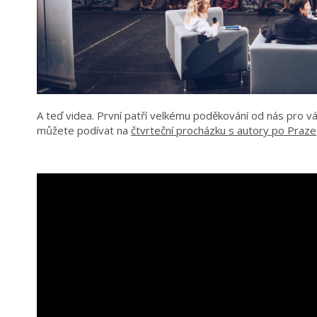
A teď videa. První patří velkému poděkování od nás pro v
můžete podívat na
čtvrteční procházku s autory po Praze