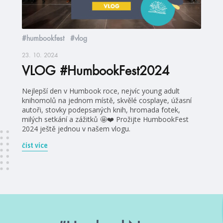
#humbookfest
#vlog
23. 10. 2024
VLOG #HumbookFest2024
Nejlepší den v Humbook roce, nejvíc young adult
knihomolů na jednom místě, skvělé cosplaye, úžasní
autoři, stovky podepsaných knih, hromada fotek,
milých setkání a zážitků 🤩❤️ Prožijte HumbookFest
2024 ještě jednou v našem vlogu.
číst více