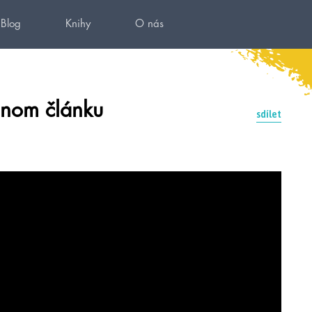
Blog
Knihy
O nás
dnom článku
sdílet