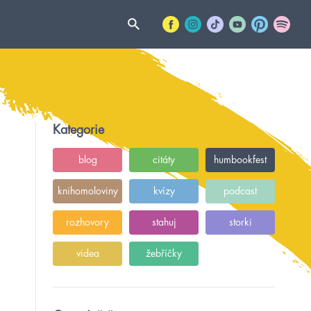
Kategorie
blog
citáty
humbookfest
knihomoloviny
kvízy
podcast
rozhovory
stahuj
storki
videa
žebříčky