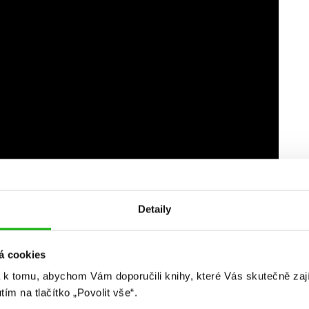
Detaily
ovým centrem. Na všechny streamy se můžete zpětně
ienem de Castellem
,
Estelle Maskame
,
Claudií Gray
a
Sarou
á cookies
tejnojmenného YouTube kanálu
, tak si navíc můžete doplnit i
 k tomu, abychom Vám doporučili knihy, které Vás skutečně zaj
ále a se Sebastienem de Castellem, Sarou Raasch a
utím na tlačítko „Povolit vše“.