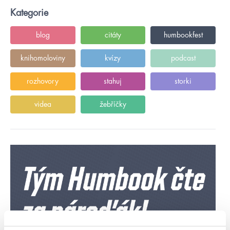
Kategorie
blog
citáty
humbookfest
knihomoloviny
kvízy
podcast
rozhovory
stahuj
storki
videa
žebříčky