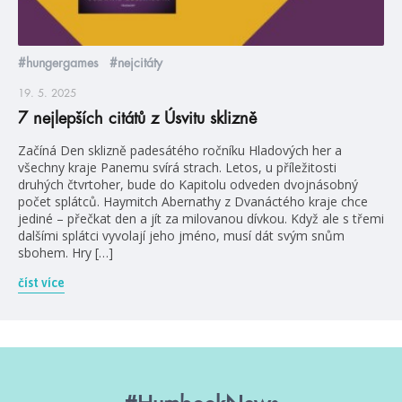
#hungergames
#nejcitáty
19. 5. 2025
7 nejlepších citátů z Úsvitu sklizně
Začíná Den sklizně padesátého ročníku Hladových her a
všechny kraje Panemu svírá strach. Letos, u příležitosti
druhých čtvrtoher, bude do Kapitolu odveden dvojnásobný
počet splátců. Haymitch Abernathy z Dvanáctého kraje chce
jediné – přečkat den a jít za milovanou dívkou. Když ale s třemi
dalšími splátci vyvolají jeho jméno, musí dát svým snům
sbohem. Hry […]
číst více