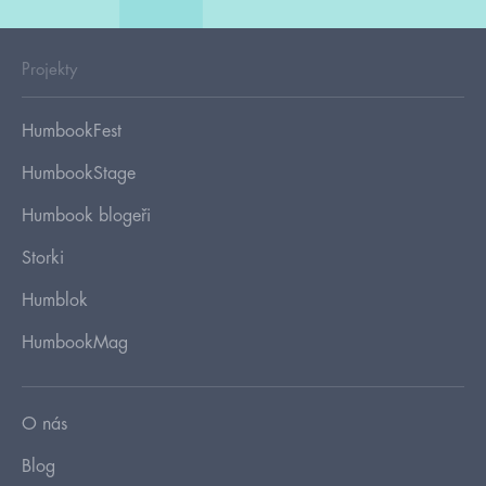
Projekty
HumbookFest
HumbookStage
Humbook blogeři
Storki
Humblok
HumbookMag
O nás
Blog