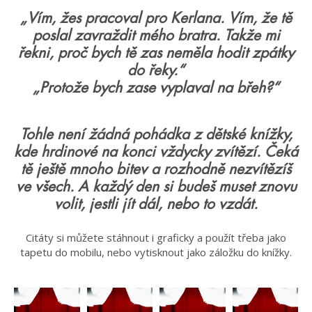
„Vím, žes pracoval pro Kerlana. Vím, že tě
poslal zavraždit mého bratra. Takže mi
řekni, proč bych tě zas neměla hodit zpátky
do řeky.“
„Protože bych zase vyplaval na břeh?“
Tohle není žádná pohádka z dětské knížky,
kde hrdinové na konci vždycky zvítězí. Čeká
tě ještě mnoho bitev a rozhodně nezvítězíš
ve všech. A každý den si budeš muset znovu
volit, jestli jít dál, nebo to vzdát.
Citáty si můžete stáhnout i graficky a použít třeba jako
tapetu do mobilu, nebo vytisknout jako záložku do knížky.