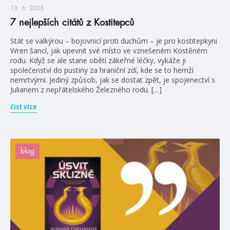
13. 6. 2025
7 nejlepších citátů z Kostitepců
Stát se valkýrou – bojovnicí proti duchům – je pro kostitepkyni
Wren šancí, jak upevnit své místo ve vznešeném Kostěném
rodu. Když se ale stane obětí zákeřné léčky, vykáže ji
společenství do pustiny za hraniční zdí, kde se to hemží
nemrtvými. Jediný způsob, jak se dostat zpět, je spojenectví s
Julianem z nepřátelského Železného rodu. […]
číst více
blog