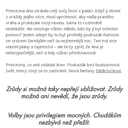
Princezna Ana strávila celý svůj život v paláci. Když ji obviní
z vraždy jejího otce, musí uprchnout, aby našla pravého
vraha a prokázala svoji nevinu. Sama to rozhodně
nedokáže. Ale existuje vůbec někdo, kdo by jí byl ochoten
pomoci? Jeden adept by tu byl: prohnilý podrazák Ramson
se srdcem černějším než ta nejtemnější noc. Ten má sice
vlastní plány a tajemství – ale brzy zjistí, že Ana je
nebezpečnější, než si kdy vůbec představoval.
Princezna, co umí ovládat krev. Podrazák bez budoucnosti.
Svět, který stojí za to zachránit. Nová fantasy
Dědictví krve
.
Zrůdy si možná taky nepřejí ubližovat. Zrůdy
možná ani nevědí, že jsou zrůdy.
Volby jsou privilegiem mocných. Chudákům
nezbývá než přežít.