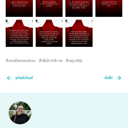
#améliewenzhao
#dědictvíkrve
#nejcitáty
předchozí
další