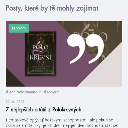
Posty, které by tě mohly zajímat
žebříčky
#jenniferlarmentrout
#konvent
22. 6. 2025
7 nejlepších citátů z Polokrevných
Hematoiové oplývají božskými schopnostmi, ale pokud se
zkříží se smrtelníky, jejich děti mají jen dvě možnosti: stát se