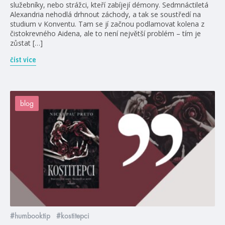
služebníky, nebo strážci, kteří zabíjejí démony. Sedmnáctiletá
Alexandria nehodlá drhnout záchody, a tak se soustředí na
studium v Konventu. Tam se jí začnou podlamovat kolena z
čistokrevného Aidena, ale to není největší problém – tím je
zůstat […]
číst více
blog
#humbooktip
#kostitepci