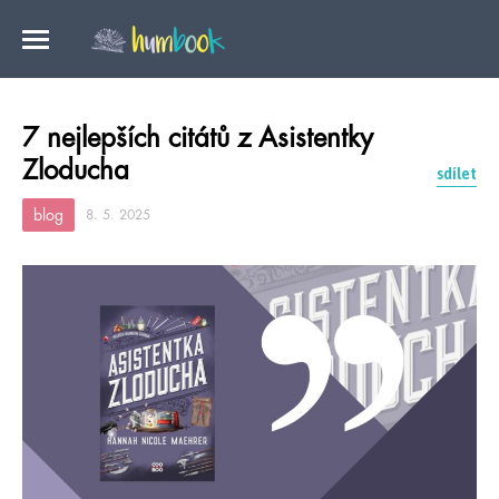
7 nejlepších citátů z Asistentky
Zloducha
sdílet
blog
8. 5. 2025