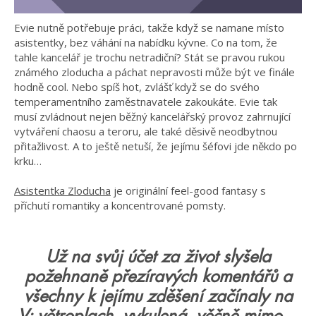
Evie nutně potřebuje práci, takže když se namane místo
asistentky, bez váhání na nabídku kývne. Co na tom, že
tahle kancelář je trochu netradiční? Stát se pravou rukou
známého zloducha a páchat nepravosti může být ve finále
hodně cool. Nebo spíš hot, zvlášť když se do svého
temperamentního zaměstnavatele zakoukáte. Evie tak
musí zvládnout nejen běžný kancelářský provoz zahrnující
vytváření chaosu a teroru, ale také děsivě neodbytnou
přitažlivost. A to ještě netuší, že jejímu šéfovi jde někdo po
krku…
Asistentka Zloducha
je originální feel-good fantasy s
příchutí romantiky a koncentrované pomsty.
Už na svůj účet za život slyšela
požehnaně přezíravých komentářů a
všechny k jejímu zděšení začínaly na