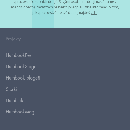
zpracování osobních údajů
. S tvými osobními údaji nakládáme v
mezích obecně závazných právních předpisů. Více informací o tom,
jak zpracováváme tvé údaje, najdeš
zde
.
Projekty
HumbookFest
HumbookStage
Humbook blogeři
Storki
Humblok
HumbookMag