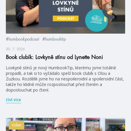
#humbookpodcast
#humbooktip
30. 7. 2026
Book clubík: Lovkyně stínu od Lynette Noni
Lovkyně stínů je nový HumbookTip, kterému jsme totálně
propadli, a tak si to vyžádalo spešl book clubík s Olou a
Zuzkou. Rozdělili jsme ho na nespoileroidní a spoileroidní část,
takže ho klidně může rozposlouchat před čtením a
doposlouchat po čtení.
číst více
videa