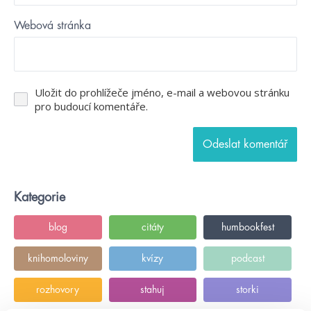
Webová stránka
Uložit do prohlížeče jméno, e-mail a webovou stránku
pro budoucí komentáře.
Kategorie
blog
citáty
humbookfest
knihomoloviny
kvízy
podcast
rozhovory
stahuj
storki