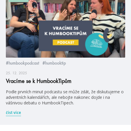
#humbookpodcast
#humbooktip
25. 12. 2025
Vracíme se k HumbookTipům
Podle prvních minut podcastu se může zdát, že diskutujeme o
adventních kalendářích, ale nebojte nakonec dojde i na
vášnivou debatu o HumbookTipech.
číst více