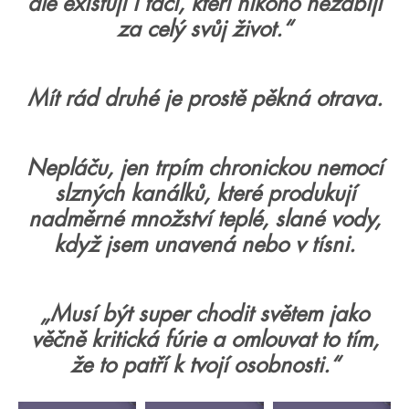
ale existují i tací, kteří nikoho nezabijí
za celý svůj život.“
Mít rád druhé je prostě pěkná otrava.
Nepláču, jen trpím chronickou nemocí
slzných kanálků, které produkují
nadměrné množství teplé, slané vody,
když jsem unavená nebo v tísni.
„Musí být super chodit světem jako
věčně kritická fúrie a omlouvat to tím,
že to patří k tvojí osobnosti.“