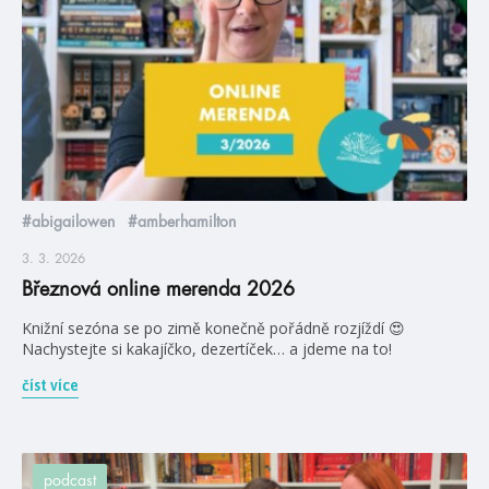
#abigailowen
#amberhamilton
3. 3. 2026
Březnová online merenda 2026
Knižní sezóna se po zimě konečně pořádně rozjíždí 😍
Nachystejte si kakajíčko, dezertíček… a jdeme na to!
číst více
podcast