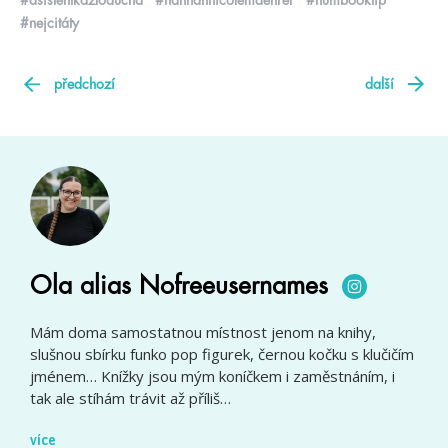
#asistentkazloducha
#hannahnicolemaehrer
#humbooktip
#nejcitáty
předchozí
další
Ola alias Nofreeusernames
Mám doma samostatnou místnost jenom na knihy,
slušnou sbírku funko pop figurek, černou kočku s klučičím
jménem… Knížky jsou mým koníčkem i zaměstnáním, i
tak ale stíhám trávit až příliš…
více