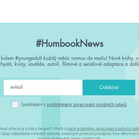
#HumbookNews
 kolem #youngadult každý měsíc rovnou do mailu! Nové knihy, c
chystá, kvízy, soutěže, autoři, filmové a seriálové adaptace a další
Souhlasím s
podmínkami zpracování osobních údajů
lová adresa je u nás v bezpečí. Přečti si
naše podmínky zpracování osobních úda
 údaji nakládáme v mezích obecně závazných právních předpisů. Více informací o
zpracováváme tvé údaje, najdeš
zde
.