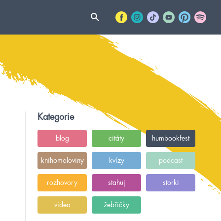
Kategorie
blog
citáty
humbookfest
knihomoloviny
kvízy
podcast
rozhovory
stahuj
storki
videa
žebříčky