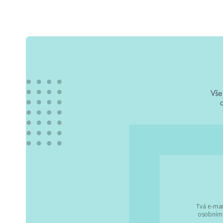
Vše
Tvá e-mai
osobními