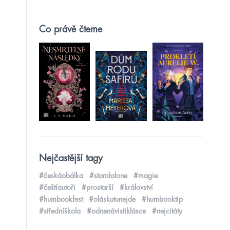
Co právě čteme
Nejčastější tagy
#českáobálka
#standalone
#magie
#češtíautoři
#prostarší
#království
#humbookfest
#oláskutunejde
#humbooktip
#středníškola
#odnenávistiklásce
#nejcitáty