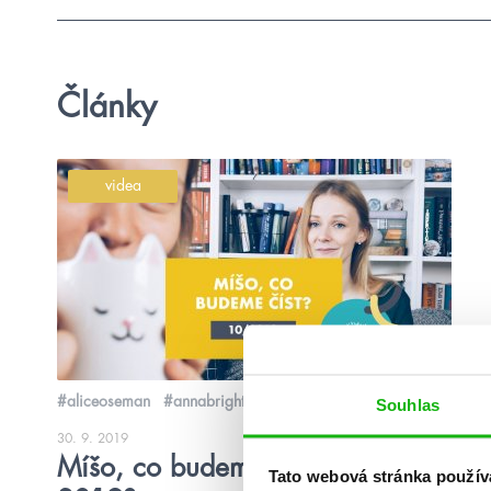
Články
videa
#aliceoseman
#annabright
Souhlas
30. 9. 2019
Míšo, co budeme číst v říjnu
Tato webová stránka použív