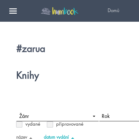
Domů
#zarua
Knihy
Žánr
Rok
vydané
připravované
název
datum vydání