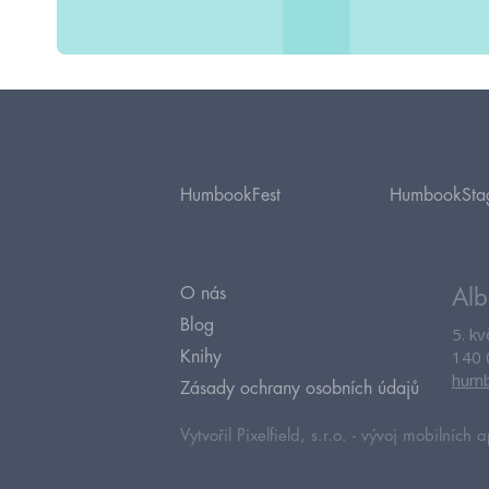
HumbookFest
HumbookSta
O nás
Alb
Blog
5. k
140 
Knihy
humb
Zásady ochrany osobních údajů
Vytvořil Pixelfield, s.r.o. -
vývoj mobilních a