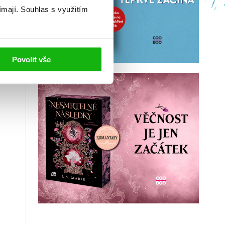
ímají.
Souhlas s využitím
Povolit vše