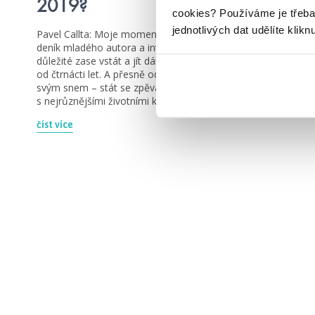
2019?
cookies?
Používáme je třeba
jednotlivých dat udělíte klikn
Pavel Callta: Moje momenty Pavel Callta Autentický
deník mladého autora a interpreta o tom, jak je
důležité zase vstát a jít dál Pavel Callta si psal deník už
od čtrnácti let. A přesně od té doby šel systematicky za
svým snem – stát se zpěvákem. Postupně vás seznámí
s nejrůznějšími životními křižovatkami, na které se […]
číst více