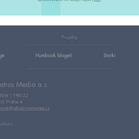
Projekty
ge
Humbook blogeři
Storki
atros Media a.s.
větna 1746/22
00 Praha 4
ook@albatrosmedia.cz
plikací