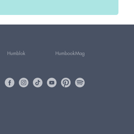
Humblok
HumbookMag