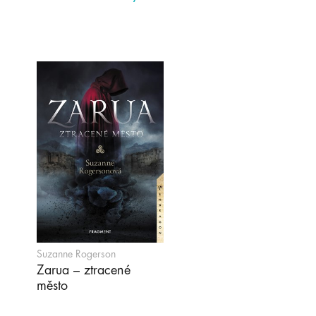
Suzanne Rogerson
Zarua – ztracené
město