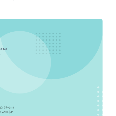
o se
.
jů
. S tvými
 tom, jak