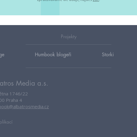
Projekty
ge
Humbook blogeři
Storki
atros Media a.s.
větna 1746/22
00 Praha 4
ook@albatrosmedia.cz
plikací