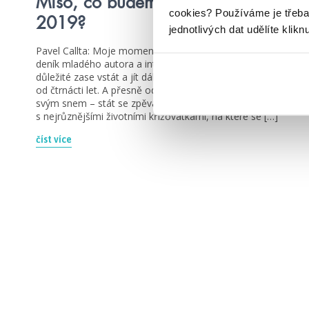
Míšo, co budeme číst v říjnu
cookies?
Používáme je třeba
2019?
jednotlivých dat udělíte klikn
Pavel Callta: Moje momenty Pavel Callta Autentický
deník mladého autora a interpreta o tom, jak je
důležité zase vstát a jít dál Pavel Callta si psal deník už
od čtrnácti let. A přesně od té doby šel systematicky za
svým snem – stát se zpěvákem. Postupně vás seznámí
s nejrůznějšími životními křižovatkami, na které se […]
číst více