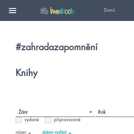
Domů
#zahradazapomnění
Knihy
Žánr
Rok
vydané
připravované
název
datum vydání