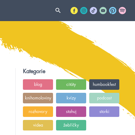
Kategorie
blog
citáty
humbookfest
knihomoloviny
kvízy
podcast
rozhovory
stahuj
storki
videa
žebříčky