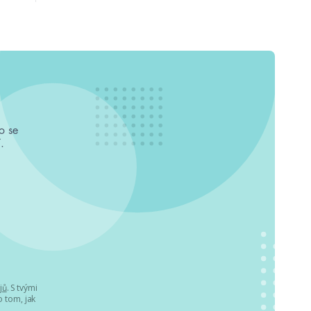
o se
.
jů
. S tvými
 tom, jak