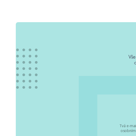
Vše
Tvá e-mai
osobními