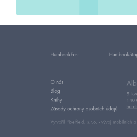
HumbookFest
HumbookSta
O nás
Alb
Blog
5. k
140 
Knihy
humb
Zásady ochrany osobních údajů
Vytvořil Pixelfield, s.r.o. -
vývoj mobilních a