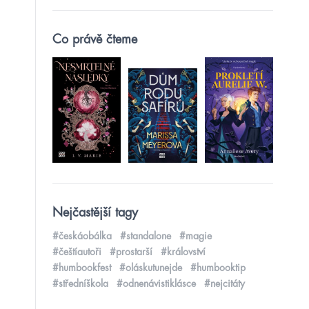
Co právě čteme
Nejčastější tagy
#českáobálka
#standalone
#magie
#češtíautoři
#prostarší
#království
#humbookfest
#oláskutunejde
#humbooktip
#středníškola
#odnenávistiklásce
#nejcitáty