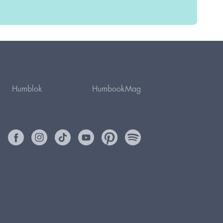
Humblok
HumbookMag