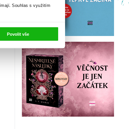
ímají.
Souhlas s využitím
Povolit vše