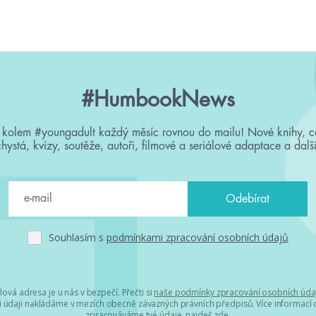
#HumbookNews
 kolem #youngadult každý měsíc rovnou do mailu! Nové knihy, c
chystá, kvízy, soutěže, autoři, filmové a seriálové adaptace a další
Souhlasím s
podmínkami zpracování osobních údajů
lová adresa je u nás v bezpečí. Přečti si
naše podmínky zpracování osobních úda
 údaji nakládáme v mezích obecně závazných právních předpisů. Více informací o
zpracováváme tvé údaje, najdeš
zde
.