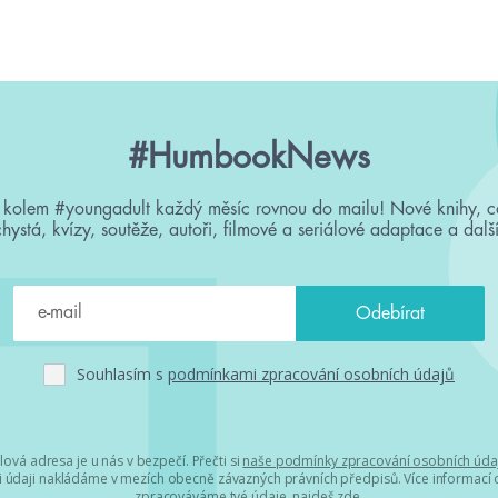
#HumbookNews
 kolem #youngadult každý měsíc rovnou do mailu! Nové knihy, c
chystá, kvízy, soutěže, autoři, filmové a seriálové adaptace a další
Souhlasím s
podmínkami zpracování osobních údajů
lová adresa je u nás v bezpečí. Přečti si
naše podmínky zpracování osobních úda
 údaji nakládáme v mezích obecně závazných právních předpisů. Více informací o
zpracováváme tvé údaje, najdeš
zde
.