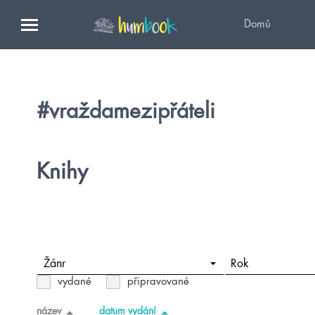
Domů
#vraždamezipřáteli
Knihy
Žánr
Rok
vydané
připravované
název
datum vydání