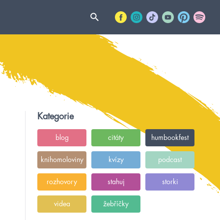
Kategorie
blog
citáty
humbookfest
knihomoloviny
kvízy
podcast
rozhovory
stahuj
storki
videa
žebříčky