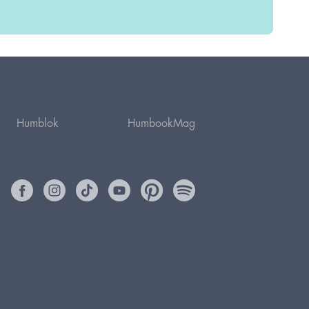
Humblok
HumbookMag