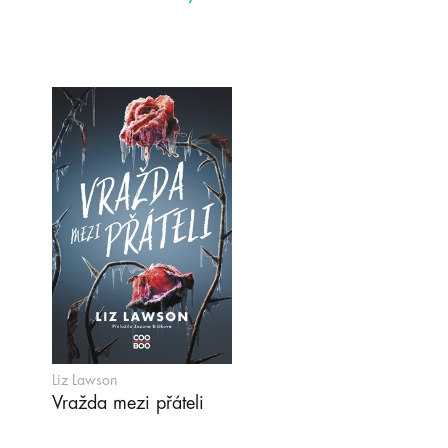
Liz Lawson
Vražda mezi přáteli