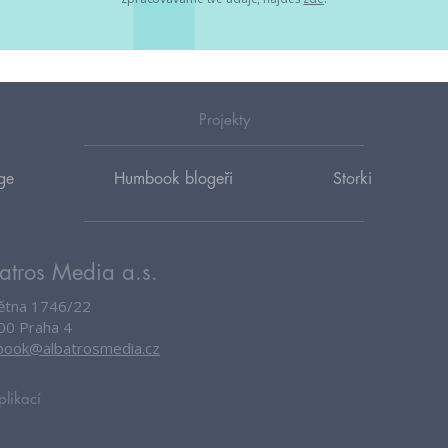
Projekty
ge
Humbook blogeři
Storki
atros Media a.s.
větna 1746/22
00 Praha 4
ook@albatrosmedia.cz
plikací