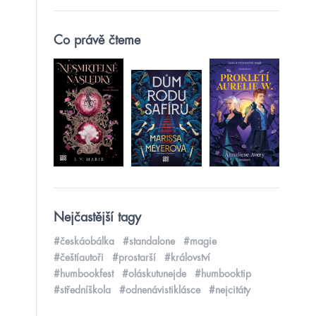
Co právě čteme
Nejčastější tagy
#českáobálka
#standalone
#magie
#češtíautoři
#prostarší
#království
#humbookfest
#oláskutunejde
#humbooktip
#středníškola
#odnenávistiklásce
#nejcitáty