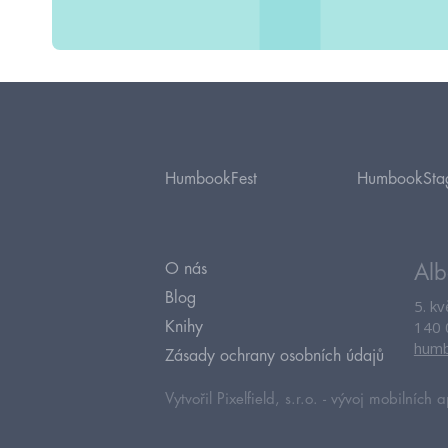
HumbookFest
HumbookSta
O nás
Alb
Blog
5. k
140 
Knihy
humb
Zásady ochrany osobních údajů
Vytvořil Pixelfield, s.r.o. -
vývoj mobilních a