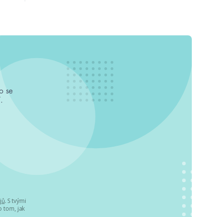
o se
.
jů
. S tvými
 tom, jak