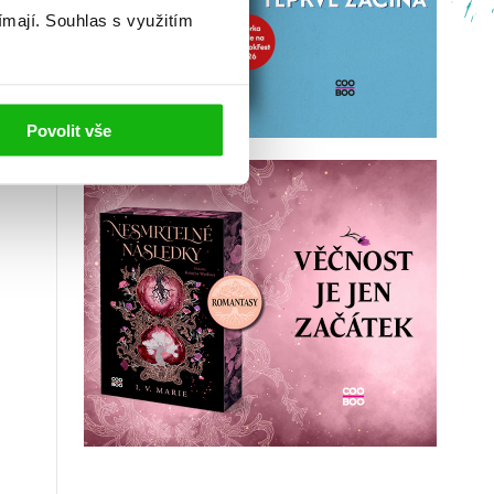
ímají.
Souhlas s využitím
Povolit vše