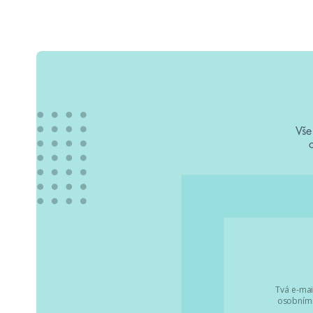
Vše
Tvá e-mai
osobními