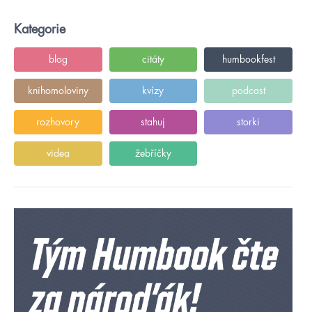
Kategorie
blog
citáty
humbookfest
knihomoloviny
kvízy
podcast
rozhovory
stahuj
storki
videa
žebříčky