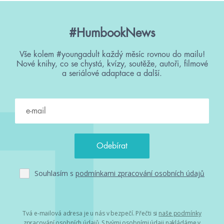
#HumbookNews
Vše kolem #youngadult každý měsíc rovnou do mailu!
Nové knihy, co se chystá, kvízy, soutěže, autoři, filmové
a seriálové adaptace a další.
Souhlasím s
podmínkami zpracování osobních údajů
Tvá e-mailová adresa je u nás v bezpečí. Přečti si
naše podmínky
zpracování osobních údajů
. S tvými osobními údaji nakládáme v