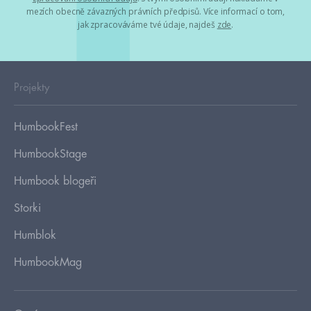
mezích obecně závazných právních předpisů. Více informací o tom,
jak zpracováváme tvé údaje, najdeš
zde
.
Projekty
HumbookFest
HumbookStage
Humbook blogeři
Storki
Humblok
HumbookMag