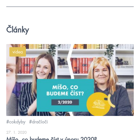
Články
videa
#cokdyby
#dračíoči
27. 1. 2020
Míšo, co budeme číst v únoru 2020?