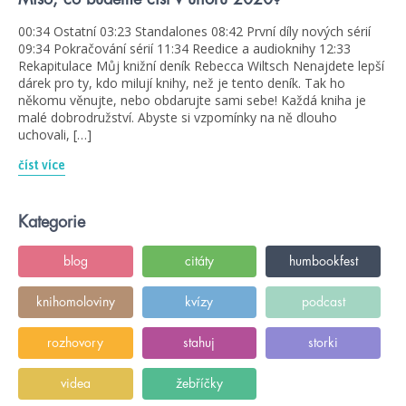
00:34 Ostatní 03:23 Standalones 08:42 První díly nových sérií
09:34 Pokračování sérií 11:34 Reedice a audioknihy 12:33
Rekapitulace Můj knižní deník Rebecca Wiltsch Nenajdete lepší
dárek pro ty, kdo milují knihy, než je tento deník. Tak ho
někomu věnujte, nebo obdarujte sami sebe! Každá kniha je
malé dobrodružství. Abyste si vzpomínky na ně dlouho
uchovali, […]
číst více
Kategorie
blog
citáty
humbookfest
knihomoloviny
kvízy
podcast
rozhovory
stahuj
storki
videa
žebříčky