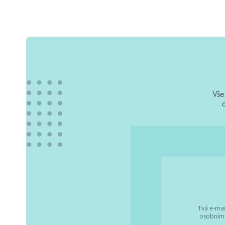
Vše
Tvá e-mai
osobními