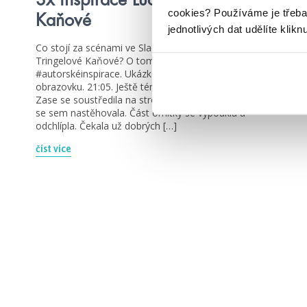
cookies?
Používáme je třeba
Kaňové
jednotlivých dat udělíte klikn
Co stojí za scénami ve Sladkém životě od Lucie
Tringelové Kaňové? O tom se rozepsala v dnešním díle
#autorskéinspirace. Ukázka č. 1 (str.16) Podívala se na
obrazovku. 21:05. Ještě téměř hodinu musí vydržet.
Zase se soustředila na strop. Ta prasklina tam byla, co
se sem nastěhovala. Část omítky se vypoukla a
odchlípla. Čekala už dobrých […]
číst více