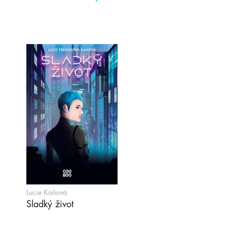
Lucie Kaňová
Sladký život