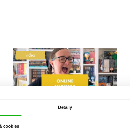
videa
Detaily
#alžbětabílková
#áňazpapíru
6. 9. 2024
á cookies
Zářijová online merenda 2024