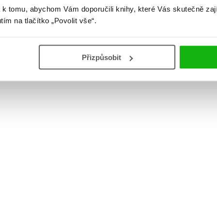
 k tomu, abychom Vám doporučili knihy, které Vás skutečně zaj
Díky zářijové merendě vám seznam knih k přečtení
utím na tlačítko „Povolit vše“.
naroste o tři kilometry, blíží se totiž podzimní knižní
sezóna, a to znamená hodně knížek a taky hodně
knižních novinek 😍
Přizpůsobit
číst více