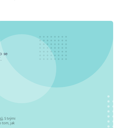
o se
.
jů
. S tvými
 tom, jak