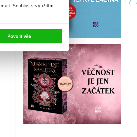
ímají.
Souhlas s využitím
Povolit vše