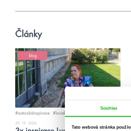
Články
blog
Souhlas
#autorskáinspirace
#luciekaňová
20. 10. 2024
Tato webová stránka použív
3x inspirace Lucie Tringelové