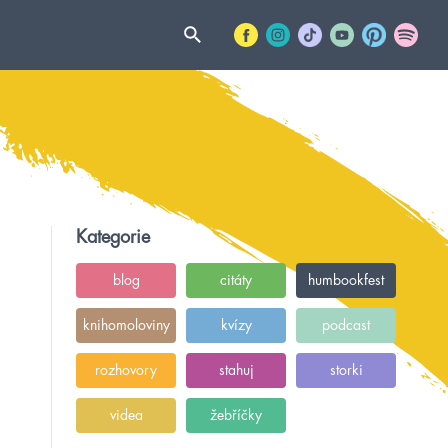
Kategorie
blog
citáty
humbookfest
knihomoloviny
kvízy
podcast
rozhovory
stahuj
storki
videa
žebříčky