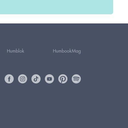
Humblok
HumbookMag