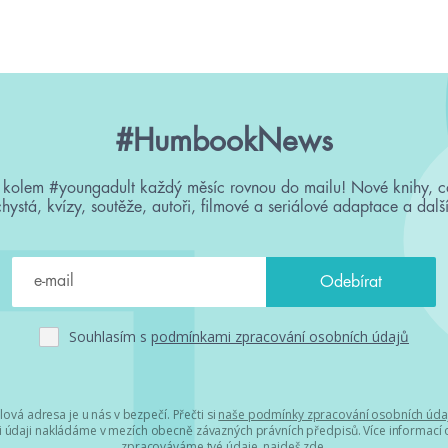
#HumbookNews
 kolem #youngadult každý měsíc rovnou do mailu! Nové knihy, c
chystá, kvízy, soutěže, autoři, filmové a seriálové adaptace a další
Souhlasím s
podmínkami zpracování osobních údajů
lová adresa je u nás v bezpečí. Přečti si
naše podmínky zpracování osobních úda
 údaji nakládáme v mezích obecně závazných právních předpisů. Více informací o
zpracováváme tvé údaje, najdeš
zde
.