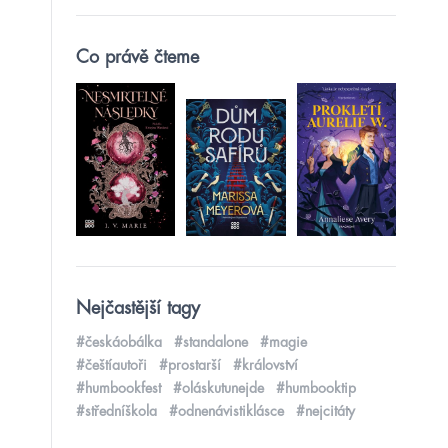
Co právě čteme
Nejčastější tagy
#českáobálka
#standalone
#magie
#češtíautoři
#prostarší
#království
#humbookfest
#oláskutunejde
#humbooktip
#středníškola
#odnenávistiklásce
#nejcitáty