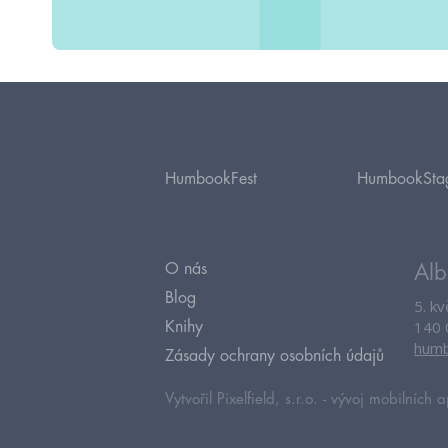
HumbookFest
HumbookSta
O nás
Alb
Blog
5. k
140 
Knihy
humb
Zásady ochrany osobních údajů
Vytvořil Pixelfield, s.r.o. -
vývoj mobilních a