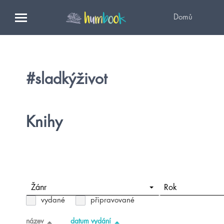
Domů
#sladkýživot
Knihy
Žánr
Rok
vydané
připravované
název
datum vydání