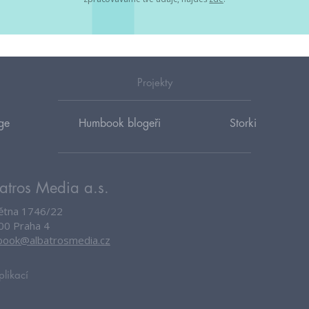
Projekty
ge
Humbook blogeři
Storki
atros Media a.s.
větna 1746/22
00 Praha 4
ook@albatrosmedia.cz
plikací