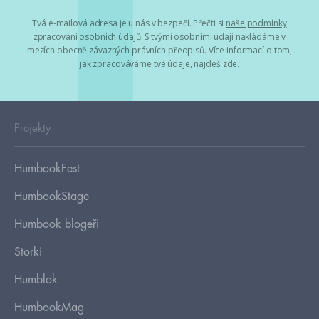
Tvá e-mailová adresa je u nás v bezpečí. Přečti si
naše podmínky
zpracování osobních údajů
. S tvými osobními údaji nakládáme v
mezích obecně závazných právních předpisů. Více informací o tom,
jak zpracováváme tvé údaje, najdeš
zde
.
Projekty
HumbookFest
HumbookStage
Humbook blogeři
Storki
Humblok
HumbookMag