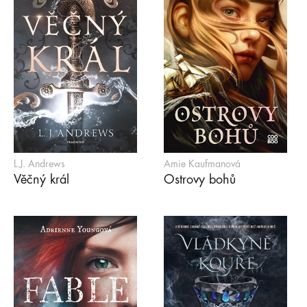
L.J. Andrews
Amie Kaufmanová
Věčný král
Ostrovy bohů