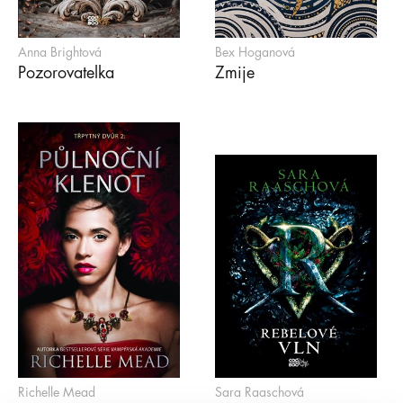
Anna Brightová
Bex Hoganová
Pozorovatelka
Zmije
Richelle Mead
Sara Raaschová