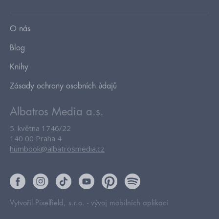
O nás
Blog
Knihy
Zásady ochrany osobních údajů
Albatros Media a.s.
5. května 1746/22
140 00 Praha 4
humbook@albatrosmedia.cz
Vytvořil Pixelfield, s.r.o. -
vývoj mobilních aplikací