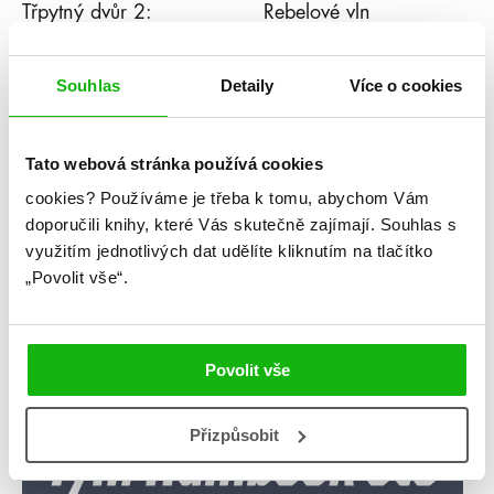
Třpytný dvůr 2:
Rebelové vln
Půlnoční klenot
Souhlas
Detaily
Více o cookies
Kategorie
blog
citáty
humbookfest
Tato webová stránka používá cookies
cookies?
Používáme je třeba k tomu, abychom Vám
knihomoloviny
kvízy
podcast
doporučili knihy, které Vás skutečně zajímají.
Souhlas s
využitím jednotlivých dat udělíte kliknutím na tlačítko
rozhovory
stahuj
storki
„Povolit vše“.
videa
žebříčky
Povolit vše
Přizpůsobit