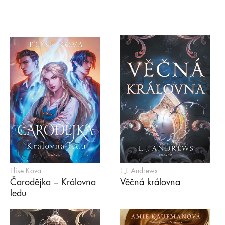
Elise Kova
L.J. Andrews
Čarodějka – Královna
Věčná královna
ledu