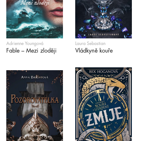
Adrienne Youngová
Laura Sebastian
Fable – Mezi zloději
Vládkyně kouře