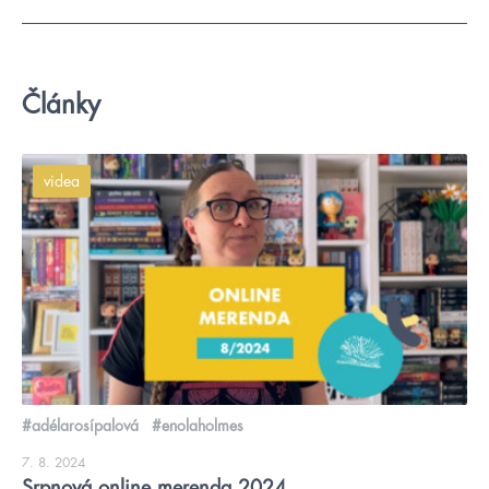
Články
videa
#adélarosípalová
#enolaholmes
7. 8. 2024
Srpnová online merenda 2024