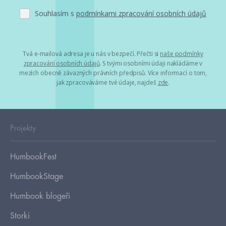
Souhlasím s
podmínkami zpracování osobních údajů
Tvá e-mailová adresa je u nás v bezpečí. Přečti si
naše podmínky
zpracování osobních údajů
. S tvými osobními údaji nakládáme v
mezích obecně závazných právních předpisů. Více informací o tom,
jak zpracováváme tvé údaje, najdeš
zde
.
Projekty
HumbookFest
HumbookStage
Humbook blogeři
Storki