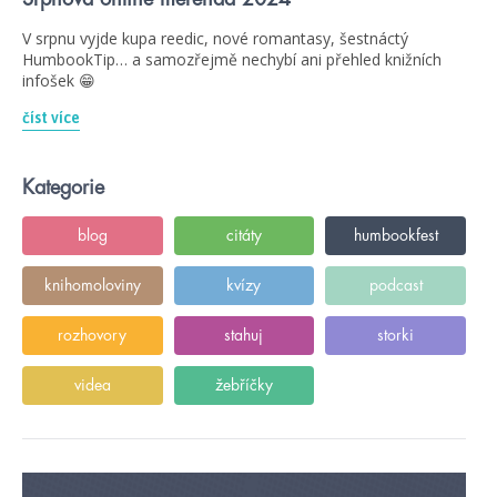
V srpnu vyjde kupa reedic, nové romantasy, šestnáctý
HumbookTip… a samozřejmě nechybí ani přehled knižních
infošek 😁
číst více
Kategorie
blog
citáty
humbookfest
knihomoloviny
kvízy
podcast
rozhovory
stahuj
storki
videa
žebříčky