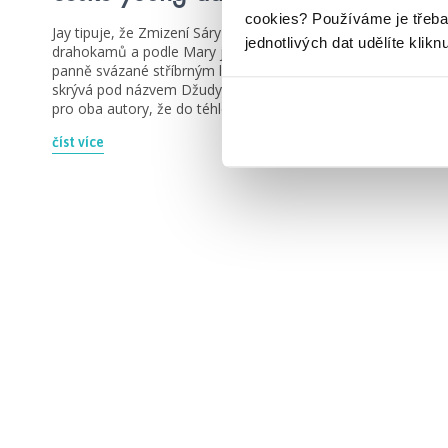
cookies?
Používáme je třeba
Jay tipuje, že Zmizení Sáry Lindertové je o zlodějce
jednotlivých dat udělíte klikn
drahokamů a podle Mary je Projekt Alfa o mořské
panně svázané stříbrným lanem. 😂 A hádejte, co se
skrývá pod názvem Džudytyn pokáž! 😁 Klobouk dolů
pro oba autory, že do téhle výzvy šli. Pecka! 👍
číst více