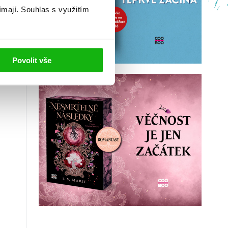
ímají.
Souhlas s využitím
Povolit vše