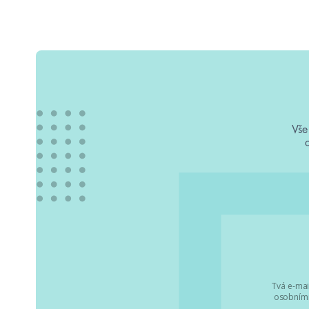
Vše
Tvá e-mai
osobními