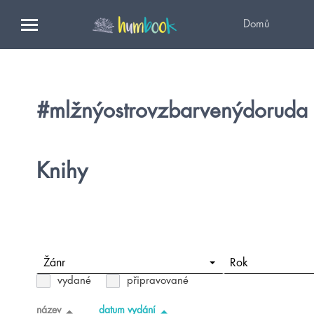
Domů
#mlžnýostrovzbarvenýdoruda
Knihy
Žánr
Rok
vydané
připravované
název
datum vydání