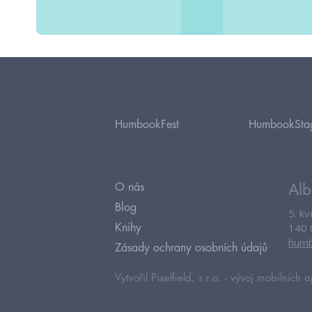
HumbookFest
HumbookSta
O nás
Alb
Blog
5. k
140 
Knihy
humb
Zásady ochrany osobních údajů
Vytvořil Pixelfield, s.r.o. -
vývoj mobilních a