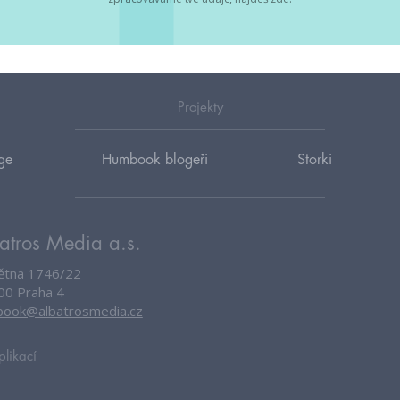
Projekty
ge
Humbook blogeři
Storki
atros Media a.s.
větna 1746/22
00 Praha 4
ook@albatrosmedia.cz
plikací