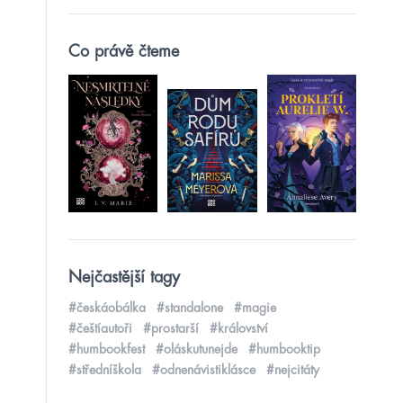
Co právě čteme
Nejčastější tagy
#českáobálka
#standalone
#magie
#češtíautoři
#prostarší
#království
#humbookfest
#oláskutunejde
#humbooktip
#středníškola
#odnenávistiklásce
#nejcitáty