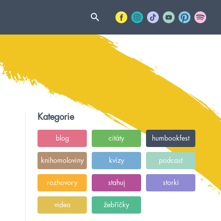
Kategorie
blog
citáty
humbookfest
knihomoloviny
kvízy
podcast
rozhovory
stahuj
storki
videa
žebříčky