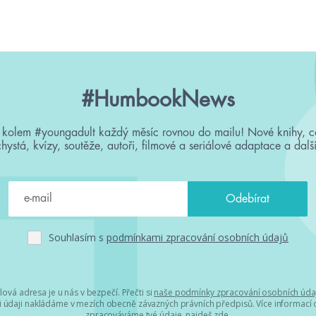
#HumbookNews
 kolem #youngadult každý měsíc rovnou do mailu! Nové knihy, c
chystá, kvízy, soutěže, autoři, filmové a seriálové adaptace a další
Souhlasím s
podmínkami zpracování osobních údajů
lová adresa je u nás v bezpečí. Přečti si
naše podmínky zpracování osobních úda
 údaji nakládáme v mezích obecně závazných právních předpisů. Více informací o
zpracováváme tvé údaje, najdeš
zde
.