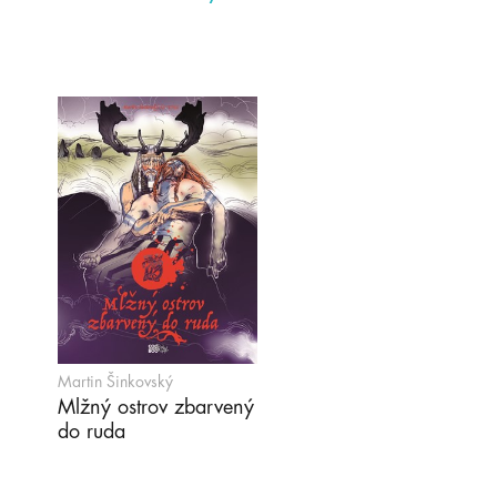
Martin Šinkovský
Mlžný ostrov zbarvený
do ruda