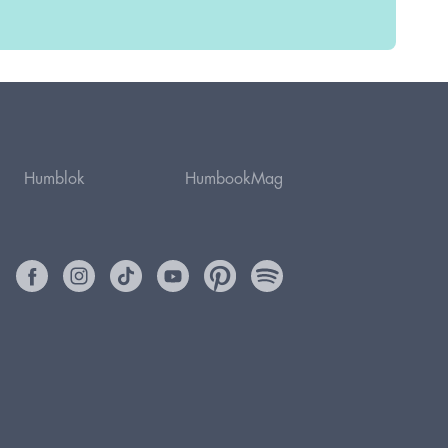
Humblok
HumbookMag