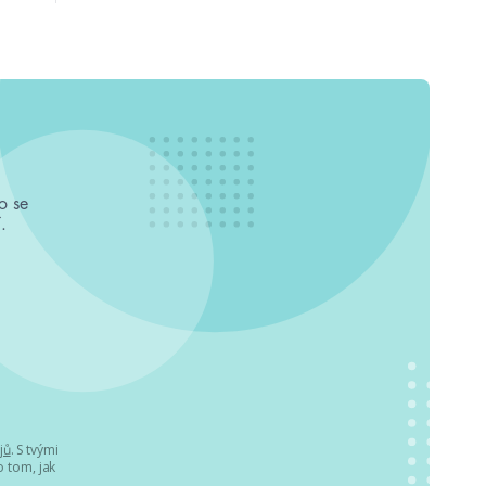
o se
.
jů
. S tvými
 tom, jak