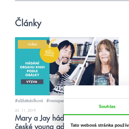
Články
videa
#alžbětabílková
#ivanaperoutková
Souhlas
25. 11. 2019
Mary a Jay hádají, o čem jsou
Tato webová stránka použív
české young adult knihy