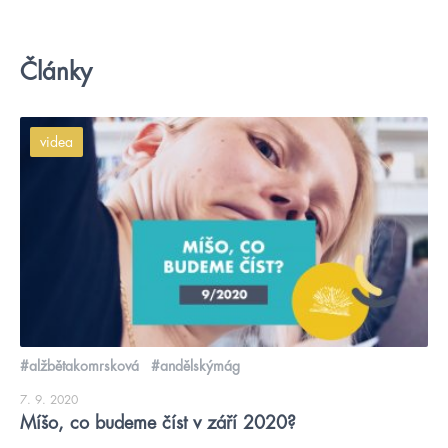
Články
videa
#alžbětakomrsková
#andělskýmág
7. 9. 2020
Míšo, co budeme číst v září 2020?