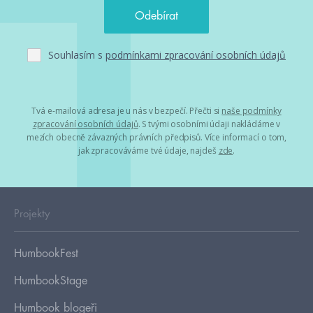
Souhlasím s
podmínkami zpracování osobních údajů
Tvá e-mailová adresa je u nás v bezpečí. Přečti si
naše podmínky
zpracování osobních údajů
. S tvými osobními údaji nakládáme v
mezích obecně závazných právních předpisů. Více informací o tom,
jak zpracováváme tvé údaje, najdeš
zde
.
Projekty
HumbookFest
HumbookStage
Humbook blogeři