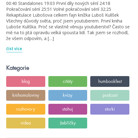
00:40 Standalones 19:03 První díly nových sérií 24:18
Pokračování sérií 25:51 Volné pokračování sérií 32:25
Rekapitulace Lubošova celkem fajn knížka Luboš Kulíšek
Všechny důvody světa, proč jsem youtuberem. První kniha
Luboše Kulíška. Proč se vlastně věnuju youtuberství? Často se
mě na to ptá opravdu velká spousta lidí. Tak jsem se rozhodl,
že všem odpovím, a […]
číst více
Kategorie
blog
citáty
humbookfest
knihomoloviny
kvízy
podcast
rozhovory
stahuj
storki
videa
žebříčky