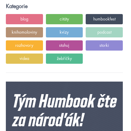
Kategorie
blog
citáty
humbookfest
knihomoloviny
kvízy
podcast
rozhovory
stahuj
storki
videa
žebříčky