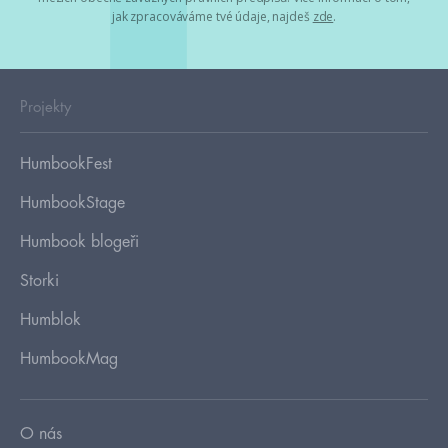
jak zpracováváme tvé údaje, najdeš
zde
.
Projekty
HumbookFest
HumbookStage
Humbook blogeři
Storki
Humblok
HumbookMag
O nás