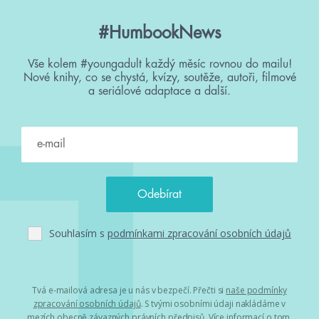
#HumbookNews
Vše kolem #youngadult každý měsíc rovnou do mailu!
Nové knihy, co se chystá, kvízy, soutěže, autoři, filmové
a seriálové adaptace a další.
Souhlasím s
podmínkami zpracování osobních údajů
Tvá e-mailová adresa je u nás v bezpečí. Přečti si
naše podmínky
zpracování osobních údajů
. S tvými osobními údaji nakládáme v
mezích obecně závazných právních předpisů. Více informací o tom,