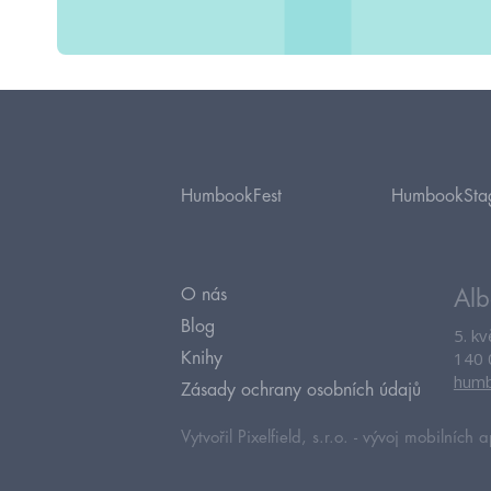
HumbookFest
HumbookSta
O nás
Alb
Blog
5. k
140 
Knihy
humb
Zásady ochrany osobních údajů
Vytvořil Pixelfield, s.r.o. -
vývoj mobilních a