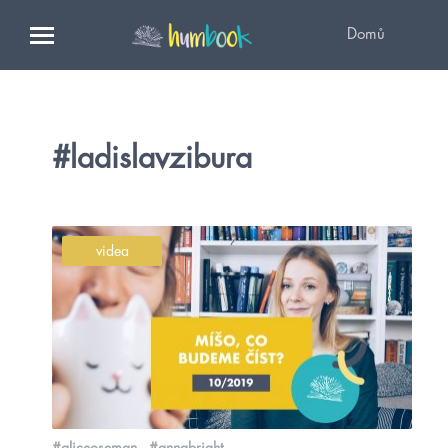
Domů
#ladislavzibura
videa
#aliceoseman
#annabright