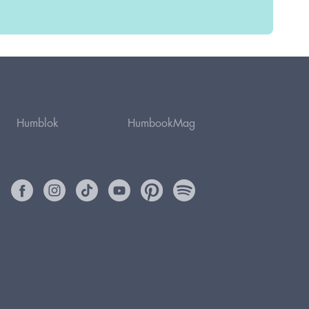
Humblok
HumbookMag