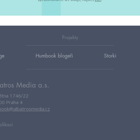
Projekty
ge
Humbook blogeři
Storki
atros Media a.s.
větna 1746/22
00 Praha 4
ook@albatrosmedia.cz
plikací