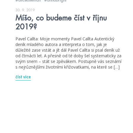
30. 9. 2019
Míšo, co budeme číst v říjnu
2019?
Pavel Callta: Moje momenty Pavel Callta Autentický
deník mladého autora a interpreta o tom, jak je
důležité zase vstát a jít dál Pavel Callta si psal deník už
od čtrnácti let. A přesně od té doby šel systematicky za
svým snem – stát se zpěvákem. Postupně vás seznámí
s nejrůznějšími životními křižovatkami, na které se […]
číst více