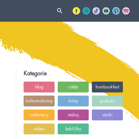
Kategorie
blog
citáty
humbookfest
knihomoloviny
kvízy
podcast
rozhovory
stahuj
storki
videa
žebříčky