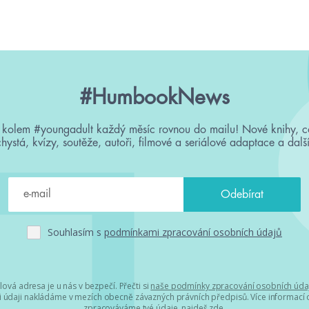
#HumbookNews
 kolem #youngadult každý měsíc rovnou do mailu! Nové knihy, c
chystá, kvízy, soutěže, autoři, filmové a seriálové adaptace a další
Souhlasím s
podmínkami zpracování osobních údajů
lová adresa je u nás v bezpečí. Přečti si
naše podmínky zpracování osobních úda
 údaji nakládáme v mezích obecně závazných právních předpisů. Více informací o
zpracováváme tvé údaje, najdeš
zde
.