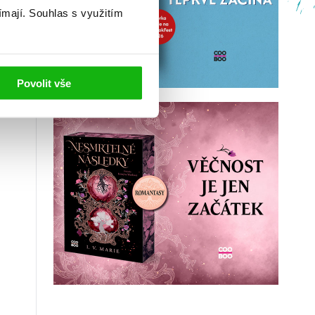
ímají.
Souhlas s využitím
Povolit vše