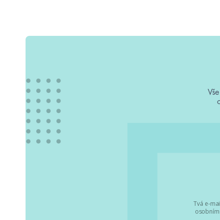
Vše
Tvá e-mai
osobními