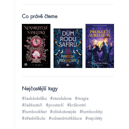
Co právě čteme
Nejčastější tagy
#českáobálka
#standalone
#magie
#češtíautoři
#prostarší
#království
#humbookfest
#oláskutunejde
#humbooktip
#středníškola
#odnenávistiklásce
#nejcitáty