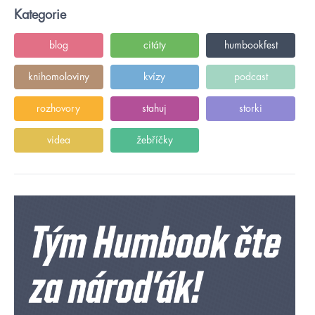
Kategorie
blog
citáty
humbookfest
knihomoloviny
kvízy
podcast
rozhovory
stahuj
storki
videa
žebříčky