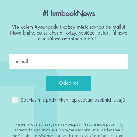
#HumbookNews
Vše kolem #youngadult každý měsíc rovnou do mailu!
Nové knihy, co se chystá, kvízy, soutěže, autoři, filmové
a seriálové adaptace a další.
Souhlasím s
podmínkami zpracování osobních údajů
Tvá e-mailová adresa je u nás v bezpečí. Přečti si
naše podmínky
zpracování osobních údajů
. S tvými osobními údaji nakládáme v
mezích obecně závazných právních předpisů. Více informací o tom,