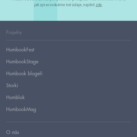
jak zpracováváme tvé údaje, najdeš
zde
.
Projekty
HumbookFest
HumbookStage
Humbook blogeři
Storki
Humblok
HumbookMag
O nás