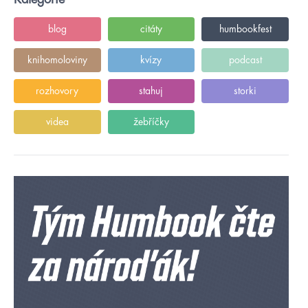
blog
citáty
humbookfest
knihomoloviny
kvízy
podcast
rozhovory
stahuj
storki
videa
žebříčky