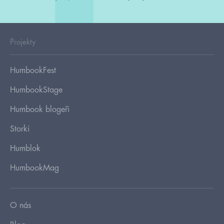
Projekty
HumbookFest
HumbookStage
Humbook blogeři
Storki
Humblok
HumbookMag
O nás