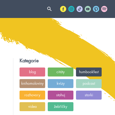
Kategorie
blog
citáty
humbookfest
knihomoloviny
kvízy
podcast
rozhovory
stahuj
storki
videa
žebříčky