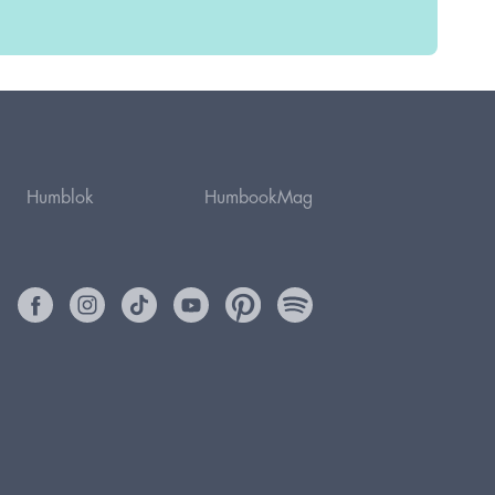
Humblok
HumbookMag