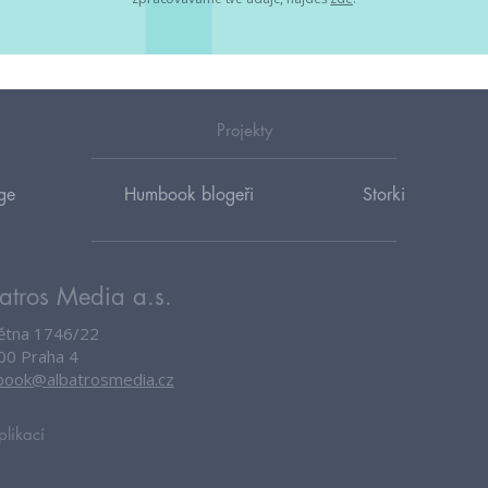
Projekty
ge
Humbook blogeři
Storki
atros Media a.s.
větna 1746/22
00 Praha 4
ook@albatrosmedia.cz
plikací