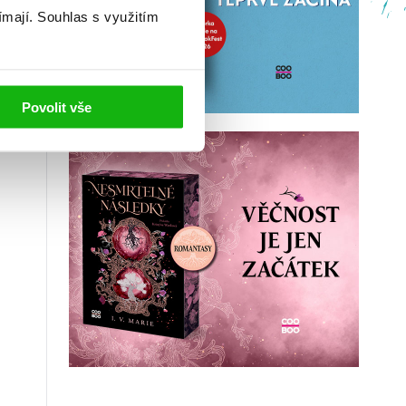
ímají.
Souhlas s využitím
Povolit vše