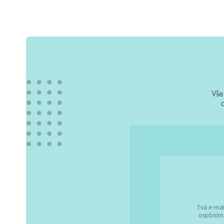
Vše
Tvá e-mai
osobními