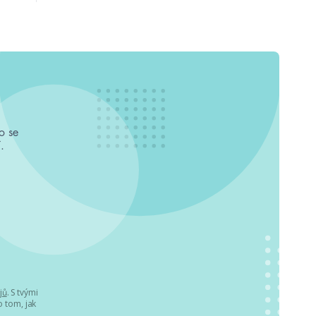
o se
.
jů
. S tvými
 tom, jak