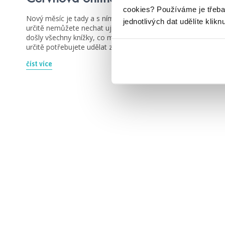
cookies?
Používáme je třeba
Nový měsíc je tady a s ním i nová merenda, kterou si
jednotlivých dat udělíte klikn
určitě nemůžete nechat ujít, protože už vám určitě
došly všechny knížky, co máte doma, a protože se
určitě potřebujete udělat zásoby na prázdniny 😁
číst více