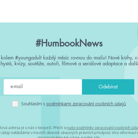
#HumbookNews
 kolem #youngadult každý měsíc rovnou do mailu! Nové knihy, c
chystá, kvízy, soutěže, autoři, filmové a seriálové adaptace a další
Souhlasím s
podmínkami zpracování osobních údajů
lová adresa je u nás v bezpečí. Přečti si
naše podmínky zpracování osobních úda
 údaji nakládáme v mezích obecně závazných právních předpisů. Více informací o
zpracováváme tvé údaje, najdeš
zde
.