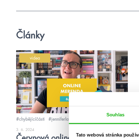
Články
videa
Souhlas
#chybějícíčásti
#jenniferlarmentrout
3. 6. 2024
Tato webová stránka použív
Červnová online merenda 2024