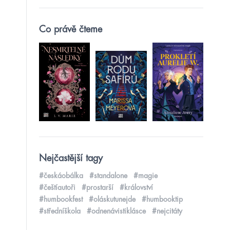
Co právě čteme
Nejčastější tagy
#českáobálka
#standalone
#magie
#češtíautoři
#prostarší
#království
#humbookfest
#oláskutunejde
#humbooktip
#středníškola
#odnenávistiklásce
#nejcitáty