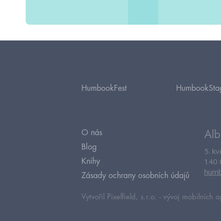
HumbookFest
HumbookSta
O nás
Alb
Blog
5. k
140 
Knihy
humb
Zásady ochrany osobních údajů
Vytvořil Pixelfield, s.r.o. -
vývoj mobilních a