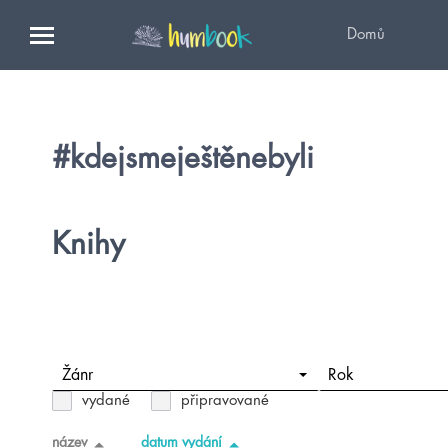
Domů
#kdejsmeještěnebyli
Knihy
Žánr
Rok
vydané
připravované
název
datum vydání