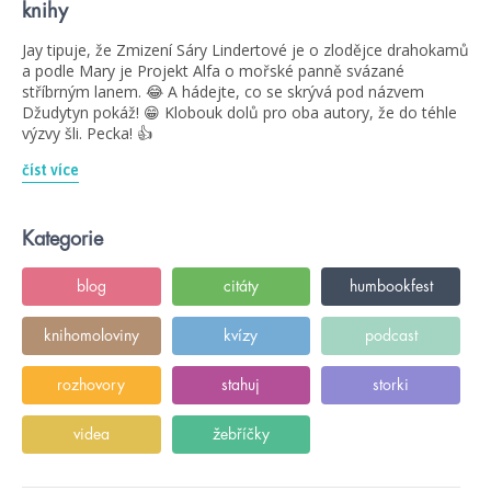
knihy
Jay tipuje, že Zmizení Sáry Lindertové je o zlodějce drahokamů
a podle Mary je Projekt Alfa o mořské panně svázané
stříbrným lanem. 😂 A hádejte, co se skrývá pod názvem
Džudytyn pokáž! 😁 Klobouk dolů pro oba autory, že do téhle
výzvy šli. Pecka! 👍
číst více
Kategorie
blog
citáty
humbookfest
knihomoloviny
kvízy
podcast
rozhovory
stahuj
storki
videa
žebříčky