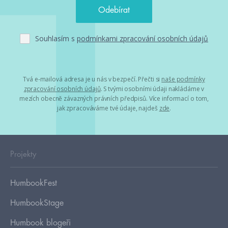
Souhlasím s
podmínkami zpracování osobních údajů
Tvá e-mailová adresa je u nás v bezpečí. Přečti si
naše podmínky
zpracování osobních údajů
. S tvými osobními údaji nakládáme v
mezích obecně závazných právních předpisů. Více informací o tom,
jak zpracováváme tvé údaje, najdeš
zde
.
Projekty
HumbookFest
HumbookStage
Humbook blogeři