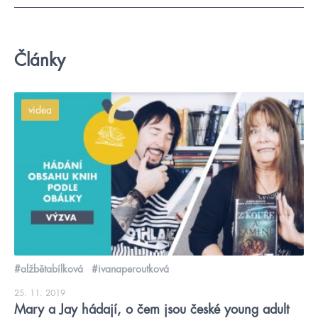
Články
videa
#alžbětabílková
#ivanaperoutková
25. 11. 2019
Mary a Jay hádají, o čem jsou české young adult