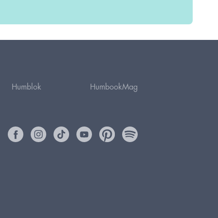
Humblok
HumbookMag