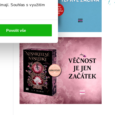
ímají.
Souhlas s využitím
Povolit vše