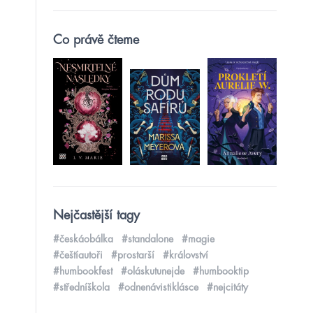
Co právě čteme
Nejčastější tagy
#českáobálka
#standalone
#magie
#češtíautoři
#prostarší
#království
#humbookfest
#oláskutunejde
#humbooktip
#středníškola
#odnenávistiklásce
#nejcitáty