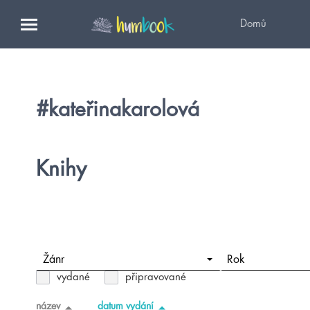
Domů
#kateřinakarolová
Knihy
Žánr
Rok
vydané
připravované
název
datum vydání