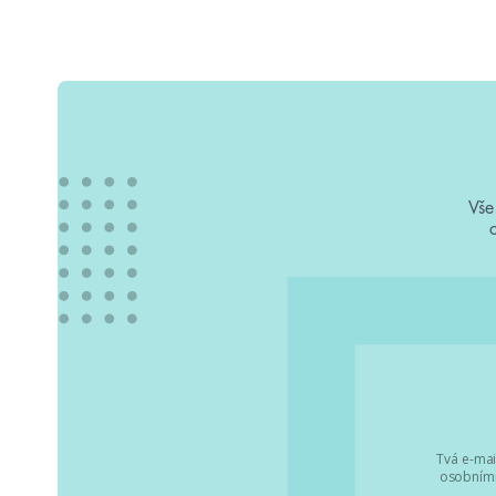
Vše
Tvá e-mai
osobními