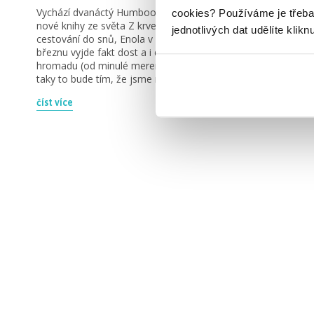
Vychází dvanáctý HumbookTip, Ola je navíc unešená z
cookies?
Používáme je třeba
nové knihy ze světa Z krve a popela, baví ji antimúzy,
jednotlivých dat udělíte klikn
cestování do snů, Enola v komiksu… Prostě knížek v
březnu vyjde fakt dost a i dalších novinek máme
hromadu (od minulé merendy se toho stalo fakt hodně,
taky to bude tím, že jsme naposledy natáčeli v […]
číst více