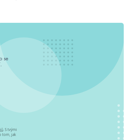
o se
.
jů
. S tvými
 tom, jak