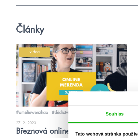
Články
videa
#améliewenzhao
#dědictvíkrve
Souhlas
27. 2. 2023
Březnová online merenda 2023
Tato webová stránka použív