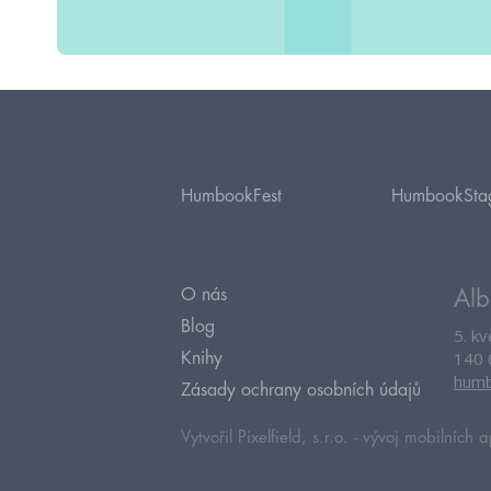
HumbookFest
HumbookSta
O nás
Alb
Blog
5. k
140 
Knihy
humb
Zásady ochrany osobních údajů
Vytvořil Pixelfield, s.r.o. -
vývoj mobilních a