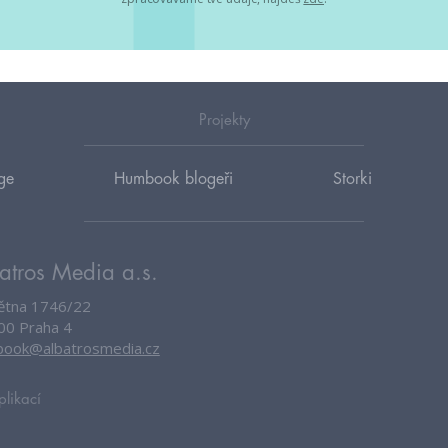
Projekty
ge
Humbook blogeři
Storki
atros Media a.s.
větna 1746/22
00 Praha 4
ook@albatrosmedia.cz
plikací