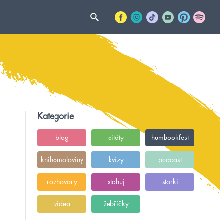
Kategorie
blog
citáty
humbookfest
knihomoloviny
kvízy
podcast
rozhovory
stahuj
storki
videa
žebříčky