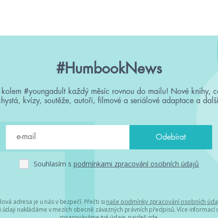
#HumbookNews
 kolem #youngadult každý měsíc rovnou do mailu! Nové knihy, c
chystá, kvízy, soutěže, autoři, filmové a seriálové adaptace a další
Souhlasím s
podmínkami zpracování osobních údajů
lová adresa je u nás v bezpečí. Přečti si
naše podmínky zpracování osobních úda
 údaji nakládáme v mezích obecně závazných právních předpisů. Více informací o
zpracováváme tvé údaje, najdeš
zde
.