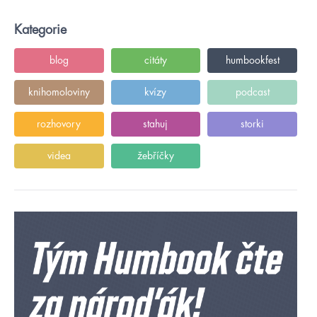
Kategorie
blog
citáty
humbookfest
knihomoloviny
kvízy
podcast
rozhovory
stahuj
storki
videa
žebříčky