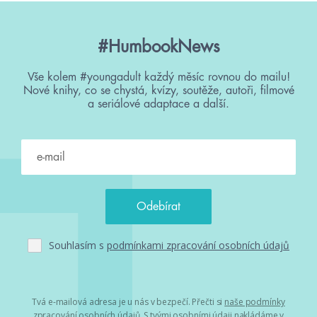
#HumbookNews
Vše kolem #youngadult každý měsíc rovnou do mailu!
Nové knihy, co se chystá, kvízy, soutěže, autoři, filmové
a seriálové adaptace a další.
Souhlasím s
podmínkami zpracování osobních údajů
Tvá e-mailová adresa je u nás v bezpečí. Přečti si
naše podmínky
zpracování osobních údajů
. S tvými osobními údaji nakládáme v