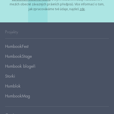
mezích obecně závazných právních předpisů. Více informací o tom,
jak zpracováváme tvé údaje, najdeš
zde
.
Projekty
HumbookFest
HumbookStage
Humbook blogeři
Storki
Humblok
HumbookMag