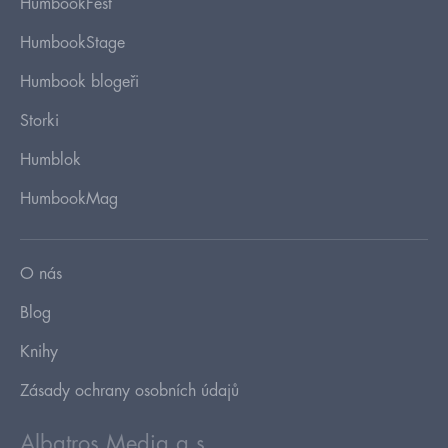
HumbookFest
HumbookStage
Humbook blogeři
Storki
Humblok
HumbookMag
O nás
Blog
Knihy
Zásady ochrany osobních údajů
Albatros Media a.s.