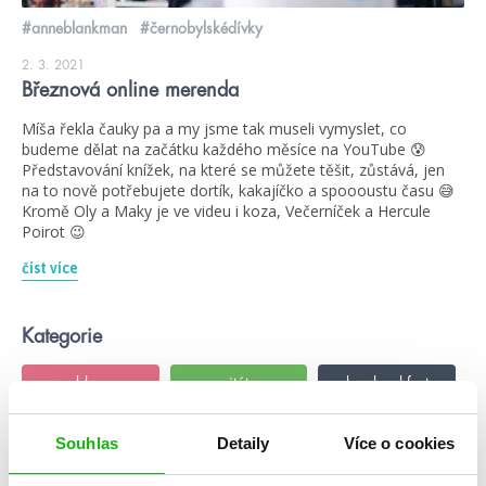
#anneblankman
#černobylskédívky
2. 3. 2021
Březnová online merenda
Míša řekla čauky pa a my jsme tak museli vymyslet, co
budeme dělat na začátku každého měsíce na YouTube 😰
Představování knížek, na které se můžete těšit, zůstává, jen
na to nově potřebujete dortík, kakajíčko a spoooustu času 😅
Kromě Oly a Maky je ve videu i koza, Večerníček a Hercule
Poirot 😉
číst více
Kategorie
blog
citáty
humbookfest
knihomoloviny
kvízy
podcast
Souhlas
Detaily
Více o cookies
rozhovory
stahuj
storki