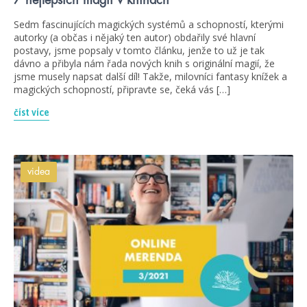
Sedm fascinujících magických systémů a schopností, kterými
autorky (a občas i nějaký ten autor) obdařily své hlavní
postavy, jsme popsaly v tomto článku, jenže to už je tak
dávno a přibyla nám řada nových knih s originální magií, že
jsme musely napsat další díl! Takže, milovníci fantasy knížek a
magických schopností, připravte se, čeká vás […]
číst více
videa