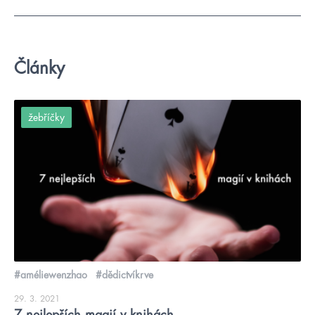
Články
žebříčky
#améliewenzhao
#dědictvíkrve
29. 3. 2021
7 nejlepších magií v knihách