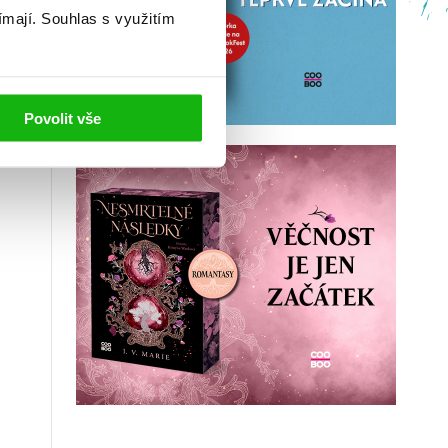
ímají.
Souhlas s využitím
Povolit vše