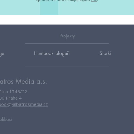
Projekty
ge
Humbook blogeři
Storki
atros Media a.s.
větna 1746/22
00 Praha 4
ook@albatrosmedia.cz
plikací