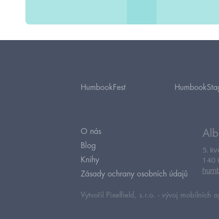
HumbookFest
HumbookSta
O nás
Alb
Blog
5. k
140 
Knihy
humb
Zásady ochrany osobních údajů
Vytvořil Pixelfield, s.r.o. -
vývoj mobilních a