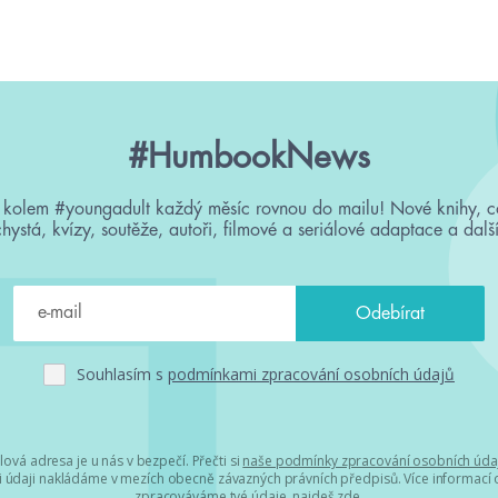
#HumbookNews
 kolem #youngadult každý měsíc rovnou do mailu! Nové knihy, c
chystá, kvízy, soutěže, autoři, filmové a seriálové adaptace a další
Souhlasím s
podmínkami zpracování osobních údajů
lová adresa je u nás v bezpečí. Přečti si
naše podmínky zpracování osobních úda
 údaji nakládáme v mezích obecně závazných právních předpisů. Více informací o
zpracováváme tvé údaje, najdeš
zde
.