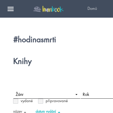
Domů
#hodinasmrti
Knihy
Žánr
Rok
vydané
připravované
název
datum vydání