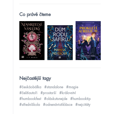
Co právě čteme
Nejčastější tagy
#českáobálka
#standalone
#magie
#češtíautoři
#prostarší
#království
#humbookfest
#oláskutunejde
#humbooktip
#středníškola
#odnenávistiklásce
#nejcitáty