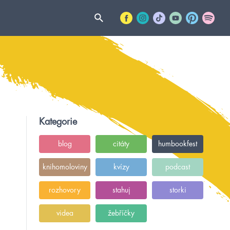
Kategorie
blog
citáty
humbookfest
knihomoloviny
kvízy
podcast
rozhovory
stahuj
storki
videa
žebříčky