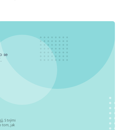
o se
.
jů
. S tvými
 tom, jak