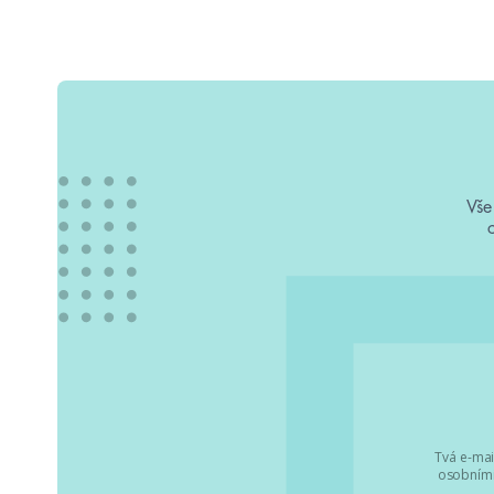
Vše
Tvá e-mai
osobními