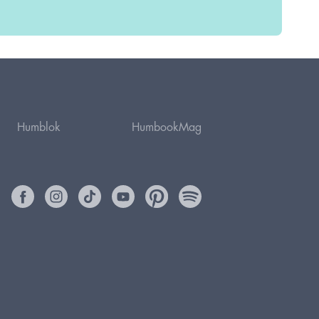
Humblok
HumbookMag