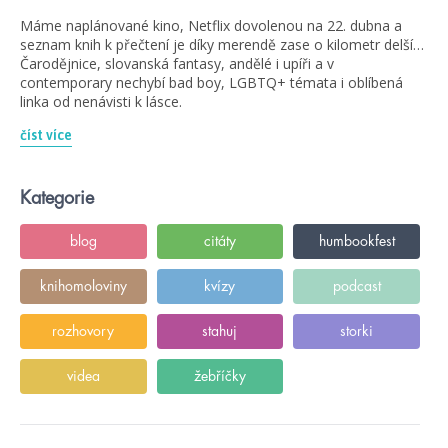
Máme naplánované kino, Netflix dovolenou na 22. dubna a
seznam knih k přečtení je díky merendě zase o kilometr delší…
Čarodějnice, slovanská fantasy, andělé i upíři a v
contemporary nechybí bad boy, LGBTQ+ témata i oblíbená
linka od nenávisti k lásce.
číst více
Kategorie
blog
citáty
humbookfest
knihomoloviny
kvízy
podcast
rozhovory
stahuj
storki
videa
žebříčky