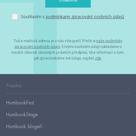
Souhlasím s
podmínkami zpracování osobních údajů
Tvá e-mailová adresa je u nás v bezpečí. Přečti si
naše podmínky
zpracování osobních údajů
. S tvými osobními údaji nakládáme v
mezích obecně závazných právních předpisů. Více informací o tom,
jak zpracováváme tvé údaje, najdeš
zde
.
Projekty
HumbookFest
HumbookStage
Humbook blogeři