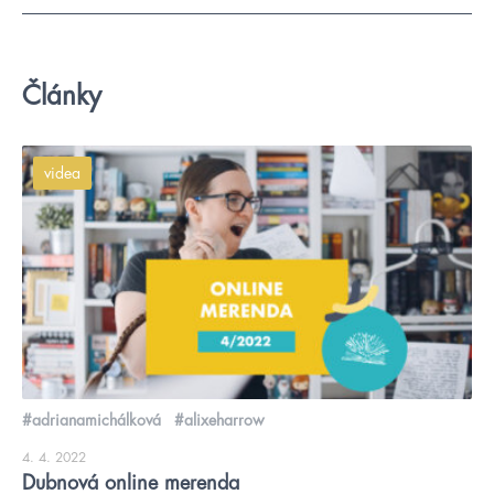
Články
videa
#adrianamichálková
#alixeharrow
4. 4. 2022
Dubnová online merenda